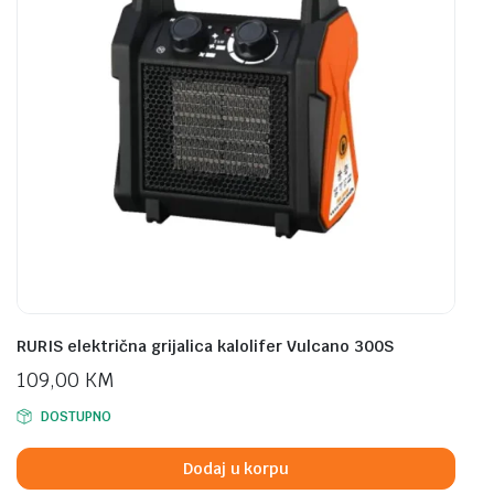
RURIS električna grijalica kalolifer Vulcano 300S
109,00
KM
DOSTUPNO
Dodaj u korpu