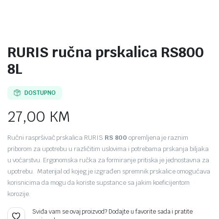
RURIS ručna prskalica RS800
8L
DOSTUPNO
27,00
KM
Ručni raspršivač prskalica RURIS
RS 800
opremljena je raznim
priborom za upotrebu u različitim uslovima i potrebama prskanja biljaka
u voćarstvu. Ergonomska ručka za formiranje pritiska je jednostavna za
upotrebu. Materijal od kojeg je izgrađen spremnik prskalice omogućava
korisnicima da mogu da koriste supstance sa jakim koeficijentom
korozije.
Sviđa vam se ovaj proizvod? Dodajte u favorite sada i pratite