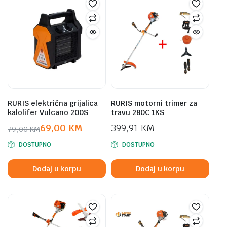
RURIS električna grijalica
RURIS motorni trimer za
kalolifer Vulcano 200S
travu 280C 1KS
69,00
KM
399,91
KM
79,00
KM
Original
Current
DOSTUPNO
DOSTUPNO
price
price
was:
is:
Dodaj u korpu
Dodaj u korpu
79,00 KM.
69,00 KM.