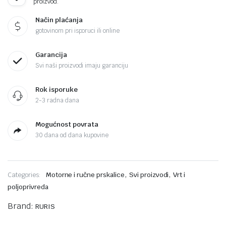
proizvod.
Način plaćanja
gotovinom pri isporuci ili online
Garancija
Svi naši proizvodi imaju garanciju
Rok isporuke
2-3 radna dana
Mogućnost povrata
30 dana od dana kupovine
,
,
Categories:
Motorne i ručne prskalice
Svi proizvodi
Vrt i
poljoprivreda
Brand:
RURIS