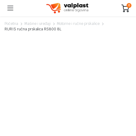
0
Početna
Mašine i uređaji
Motorne i ručne prskalice
RURIS ručna prskalica RS800 8L