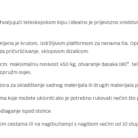
hvaljujući teleskopskom kipu i idealno je prijevozno sredstv
ljena je krutom, izdržljivom platformom za neravna tla. Opre
a pričvršćivanje, sklopivom dizalicom.
 cm, maksimalnu nosivost 450 kg, otvaranje dasaka 180°, tel
opružni ovjes.
ra za skladištenje sadnog materijala ili drugih materijala po
ma koje možete ukloniti ako je potrebno rukovati nečim što
dlaganje ispod stolice.
vnim cestama ili na nagibu/rampi s nagibom većim od 10 stu