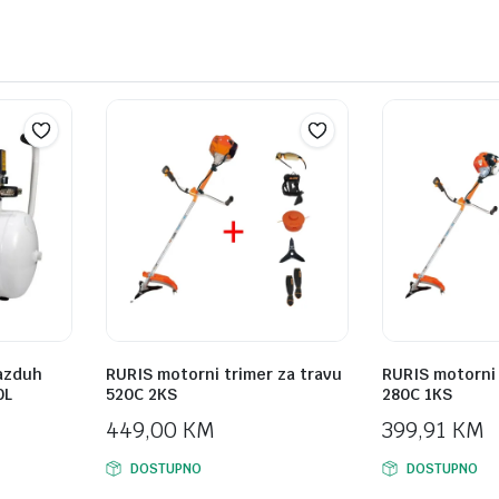
azduh
RURIS motorni trimer za travu
RURIS motorni 
0L
520C 2KS
280C 1KS
449,00
KM
399,91
KM
DOSTUPNO
DOSTUPNO