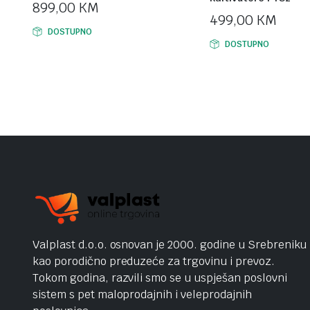
899,00
KM
499,00
KM
DOSTUPNO
DOSTUPNO
Valplast d.o.o. osnovan je 2000. godine u Srebreniku
kao porodično preduzeće za trgovinu i prevoz.
Tokom godina, razvili smo se u uspješan poslovni
sistem s pet maloprodajnih i veleprodajnih