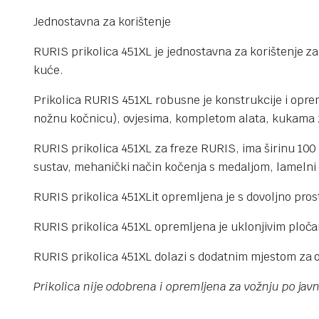
Jednostavna za korištenje
RURIS prikolica 451XL je jednostavna za korištenje za
kuće.
Prikolica RURIS 451XL robusne je konstrukcije i oprem
nožnu kočnicu), ovjesima, kompletom alata, kukama z
RURIS prikolica 451XL za freze RURIS, ima širinu 100
sustav, mehanički način kočenja s medaljom, lamelni 
RURIS prikolica 451XLit opremljena je s dovoljno prosto
RURIS prikolica 451XL opremljena je uklonjivim ploča
RURIS prikolica 451XL dolazi s dodatnim mjestom za o
Prikolica nije odobrena i opremljena za vožnju po ja