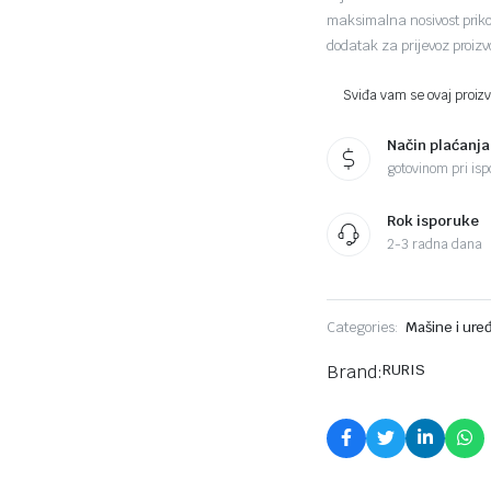
maksimalna nosivost priko
dodatak za prijevoz proiz
Sviđa vam se ovaj proizvo
Način plaćanja
gotovinom pri ispo
Rok isporuke
2-3 radna dana
Categories:
Mašine i uređ
Brand:
RURIS