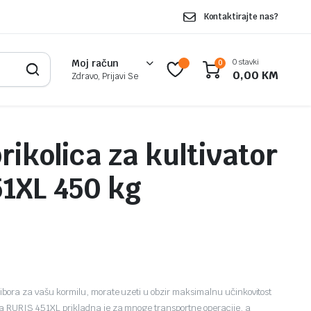
Kontaktirajte nas?
0 stavki
Moj račun
0
0,00
KM
Zdravo, Prijavi Se
rikolica za kultivator
51XL 450 kg
ribora za vašu kormilu, morate uzeti u obzir maksimalnu učinkovitost
ica RURIS 451XL prikladna je za mnoge transportne operacije, a