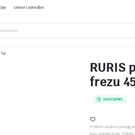
cije
Uslovi i odredbe
0 kg
RURIS p
frezu 4
DOSTUPNO
Prilikom odabira pravog p
koju možete imati. Prikol