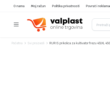
O nama
Moj račun
Politika privatnosti
Povrat i reklama
Početna
Svi proizvodi
RURIS prikolica za kultivator frezu 451XL 45