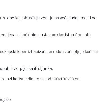
o za one koji obrađuju zemlju na većoj udaljenosti od
mljena je kočionim sustavom (koristi ručnu, ali i
eskopski kiper izbacivač, ferrodou začepljuje kočioni
put drva, pijeska ili šljunka.
 prelazi korisne dimenzije od 100x100x30 cm.
pnjeva.