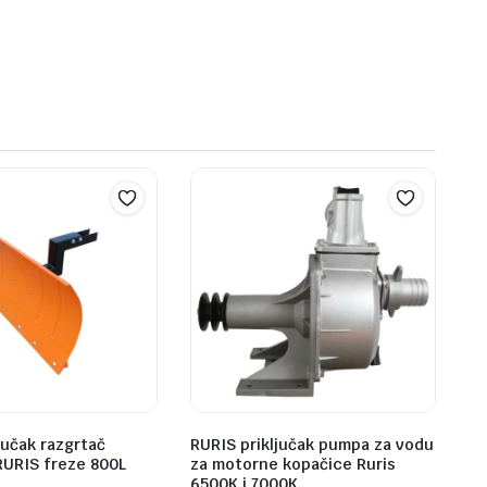
jučak razgrtač
RURIS priključak pumpa za vodu
RURIS freze 800L
za motorne kopačice Ruris
6500K i 7000K