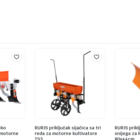
oko
RURIS priključak sijačica sa tri
RURIS prikl
a motorne
reda za motorne kultivatore
snijega za 
TS3
80x44cm