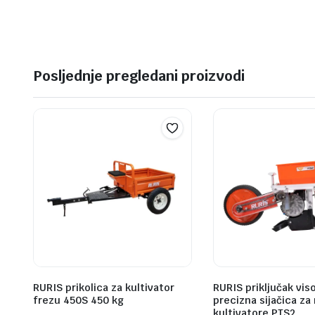
Posljednje pregledani proizvodi
RURIS prikolica za kultivator
RURIS priključak vis
frezu 450S 450 kg
precizna sijačica z
kultivatore PTS2