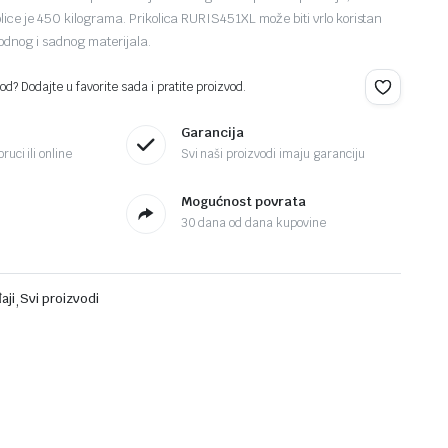
lice je 450 kilograma. Prikolica RURIS451XL može biti vrlo koristan
vodnog i sadnog materijala.
d? Dodajte u favorite sada i pratite proizvod.
Garancija
ruci ili online
Svi naši proizvodi imaju garanciju
Mogućnost povrata
30 dana od dana kupovine
aji
,
Svi proizvodi