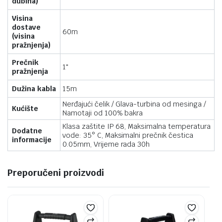
dubina)
Visina
dostave
60m
(visina
pražnjenja)
Prečnik
1"
pražnjenja
Dužina kabla
15m
Nerđajući čelik / Glava-turbina od mesinga /
Kućište
Namotaji od 100% bakra
Klasa zaštite IP 68, Maksimalna temperatura
Dodatne
vode: 35° C, Maksimalni prečnik čestica
informacije
0.05mm, Vrijeme rada 30h
Preporučeni proizvodi