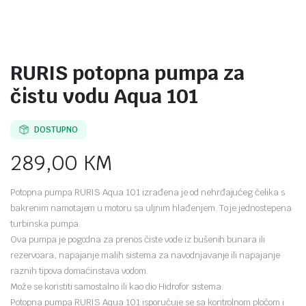
RURIS potopna pumpa za
čistu vodu Aqua 101
DOSTUPNO
289,00
KM
Potopna pumpa RURIS Aqua 101 izrađena je od nehrđajućeg čelika s
bakrenim namotajem u motoru sa uljnim hlađenjem. To je jednostepena
turbinska pumpa.
Ova pumpa je pogodna za prenos čiste vode iz bušenih bunara ili
rezervoara, napajanje malih sistema za navodnjavanje ili napajanje
raznih tipova domaćinstava vodom.
Može se koristiti samostalno ili kao dio Hidrofor sistema.
Potopna pumpa RURIS Aqua 101 isporučuje se sa kontrolnom pločom i