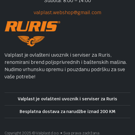
Subota: 8:00 – 14:00
valplast.webshop@gmail.com
Valplast je ovlašteni uvoznik i serviser za Ruris,
renomirani brend poljoprivrednih i baštenskih mašina.
Nudimo vrhunsku opremu i pouzdanu podršku za sve
vaše potrebe!
Valplast je ovlašteni uvoznik i serviser za Ruris
Besplatna dostava za narudžbe iznad 200 KM
Copyright 2025 © Valplast d.o.o. • Sva prava zadržana.