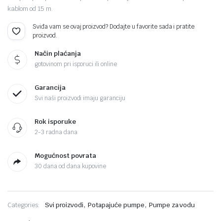
kablom od 15 m.
Sviđa vam se ovaj proizvod? Dodajte u favorite sada i pratite
proizvod.
Način plaćanja
gotovinom pri isporuci ili online
Garancija
Svi naši proizvodi imaju garanciju
Rok isporuke
2-3 radna dana
Mogućnost povrata
30 dana od dana kupovine
,
,
Categories:
Svi proizvodi
Potapajuće pumpe
Pumpe za vodu