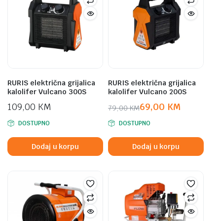
RURIS električna grijalica
RURIS električna grijalica
kalolifer Vulcano 300S
kalolifer Vulcano 200S
109,00
KM
69,00
KM
79,00
KM
Original
Current
DOSTUPNO
DOSTUPNO
price
price
was:
is:
Dodaj u korpu
Dodaj u korpu
79,00 KM.
69,00 KM.