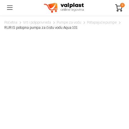
0
Početna
Vrt i poljoprivreda
Pumpe za vodu
Potapajuće pumpe
RURIS potopna pumpa za čistu vodu Aqua 101