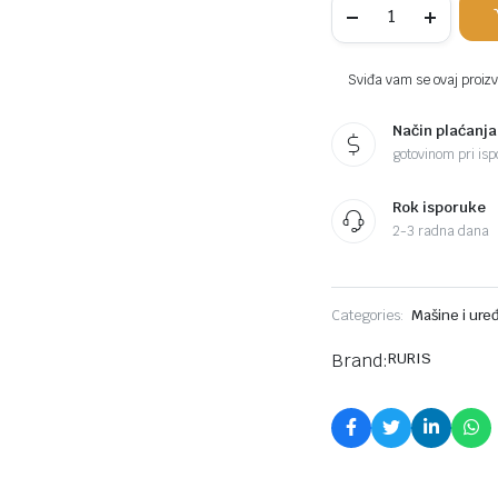
disk
za
rezanje
trave
Sviđa vam se ovaj proizvo
sa
80
Način plaćanja
zuba
250×1.4mm
gotovinom pri ispo
komada
Rok isporuke
2-3 radna dana
Categories:
Mašine i uređ
Brand:
RURIS