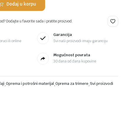
Dodaj u korpu
d? Dodajte u favorite sada i pratite proizvod.
Garancija
ruci ili online
Svi naši proizvodi imaju garanciju
Mogućnost povrata
30 dana od dana kupovine
aji
,
Oprema i potrošni materijal
,
Oprema za trimere
,
Svi proizvodi