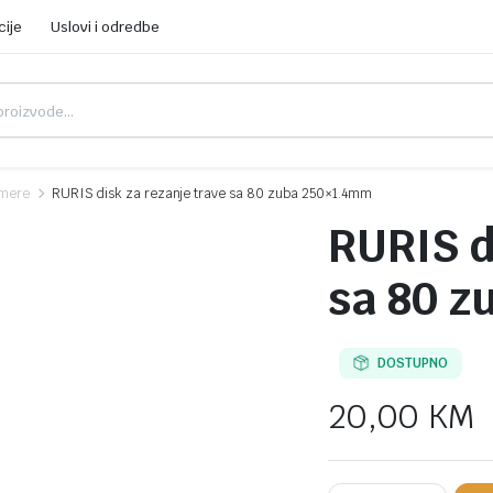
cije
Uslovi i odredbe
imere
RURIS disk za rezanje trave sa 80 zuba 250×1.4mm
RURIS d
sa 80 
DOSTUPNO
20,00
KM
RURIS