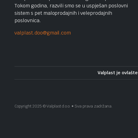
Tokom godina, razvili smo se u uspješan poslovni
sistem s pet maloprodajnih i veleprodajnih
poslovnica.
valplast.doo@gmail.com
Valplast je ovlašte
Copyright 2025 © Valplast d.o.o. • Sva prava zadržana.