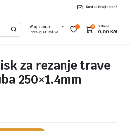
Kontaktirajte nas?
0 stavki
Moj račun
0
0,00
KM
Zdravo, Prijavi Se
isk za rezanje trave
zuba 250×1.4mm