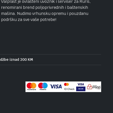
Valplast je ovlašteni uvoznik i serviser za Ruris,
renomirani brend poljoprivrednih i baštenskih
mašina. Nudimo vrhunsku opremu i pouzdanu
podršku za sve vaše potrebe!
udžbe iznad 200 KM