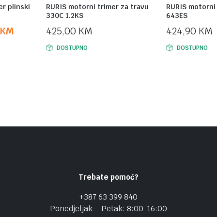
er plinski
RURIS motorni trimer za travu
RURIS motorni 
330C 1.2KS
643ES
KM
425,00
KM
424,90
KM
DOSTUPNO
DOSTUPNO
Trebate pomoć?
+387 63 399 840
Ponedjeljak – Petak: 8:00-16:00