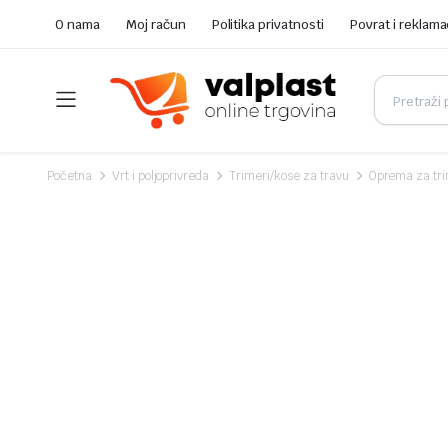
O nama
Moj račun
Politika privatnosti
Povrat i reklama
Početna
Vrt i poljoprivreda
Trimeri/kose za travu
Oprema za tr