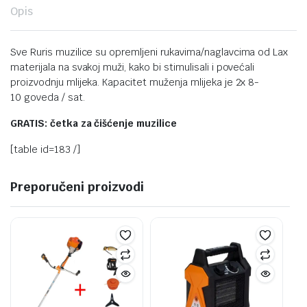
Opis
Sve Ruris muzilice su opremljeni rukavima/naglavcima od Lax
materijala na svakoj muži, kako bi stimulisali i povećali
proizvodnju mlijeka. Kapacitet muženja mlijeka je 2x 8-
10 goveda / sat.
GRATIS: četka za čišćenje muzilice
[table id=183 /]
Preporučeni proizvodi