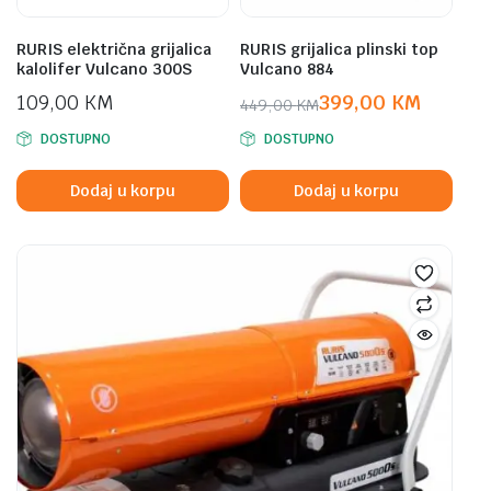
RURIS električna grijalica
RURIS grijalica plinski top
kalolifer Vulcano 300S
Vulcano 884
109,00
KM
399,00
KM
449,00
KM
Original
Current
DOSTUPNO
DOSTUPNO
price
price
was:
is:
Dodaj u korpu
Dodaj u korpu
449,00 KM.
399,00 KM.