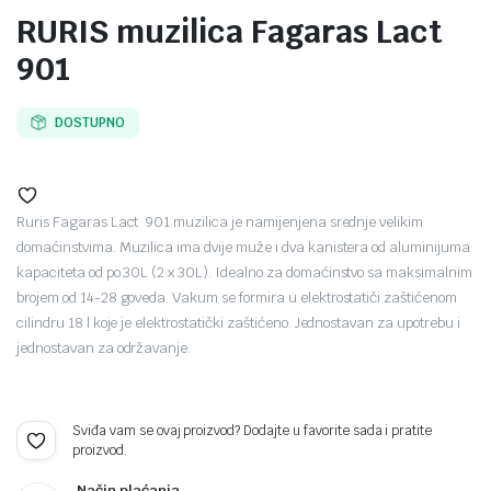
RURIS muzilica Fagaras Lact
901
DOSTUPNO
Ruris Fagaras Lact 901 muzilica je namijenjena srednje velikim
domaćinstvima. Muzilica ima dvije muže i dva kanistera od aluminijuma
kapaciteta od po 30L (2 x 30L). Idealno za domaćinstvo sa maksimalnim
brojem od 14-28 goveda. Vakum se formira u elektrostatiči zaštićenom
cilindru 18 l koje je elektrostatički zaštićeno. Jednostavan za upotrebu i
jednostavan za održavanje.
Sviđa vam se ovaj proizvod? Dodajte u favorite sada i pratite
proizvod.
Način plaćanja