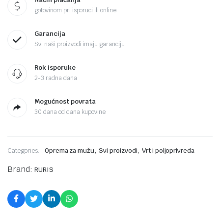
gotovinom pri isporuci ili online
Garancija
Svi naši proizvodi imaju garanciju
Rok isporuke
2-3 radna dana
Mogućnost povrata
30 dana od dana kupovine
,
,
Categories:
Oprema za mužu
Svi proizvodi
Vrt i poljoprivreda
Brand:
RURIS