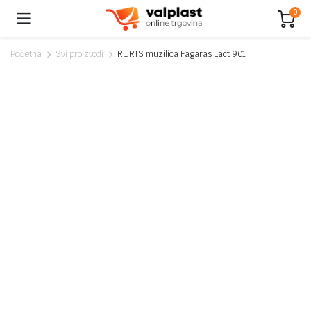
0
Početna
Svi proizvodi
RURIS muzilica Fagaras Lact 901