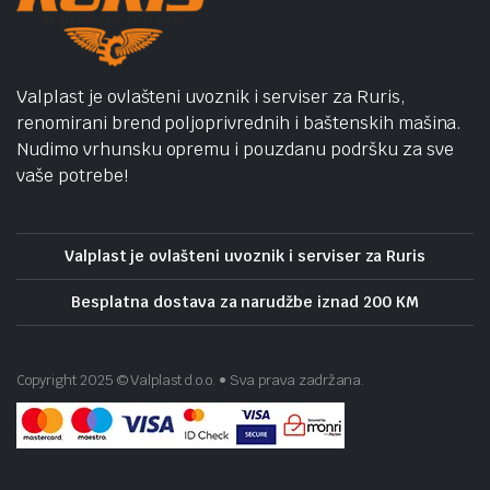
Valplast je ovlašteni uvoznik i serviser za Ruris,
renomirani brend poljoprivrednih i baštenskih mašina.
Nudimo vrhunsku opremu i pouzdanu podršku za sve
vaše potrebe!
Valplast je ovlašteni uvoznik i serviser za Ruris
Besplatna dostava za narudžbe iznad 200 KM
Copyright 2025 © Valplast d.o.o. • Sva prava zadržana.