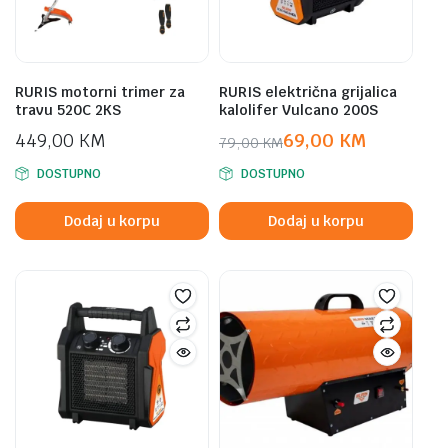
RURIS motorni trimer za
RURIS električna grijalica
travu 520C 2KS
kalolifer Vulcano 200S
449,00
KM
69,00
KM
79,00
KM
Original
Current
DOSTUPNO
DOSTUPNO
price
price
was:
is:
Dodaj u korpu
Dodaj u korpu
79,00 KM.
69,00 KM.