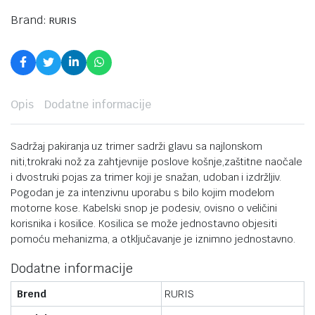
Brand:
RURIS
Opis
Dodatne informacije
Sadržaj pakiranja uz trimer sadrži glavu sa najlonskom
niti,trokraki nož za zahtjevnije poslove košnje,zaštitne naočale
i dvostruki pojas za trimer koji je snažan, udoban i izdržljiv.
Pogodan je za intenzivnu uporabu s bilo kojim modelom
motorne kose. Kabelski snop je podesiv, ovisno o veličini
korisnika i kosilice. Kosilica se može jednostavno objesiti
pomoću mehanizma, a otključavanje je iznimno jednostavno.
Dodatne informacije
Brend
RURIS