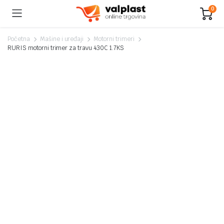
0
Početna
Mašine i uređaji
Motorni trimeri
RURIS motorni trimer za travu 430C 1.7KS