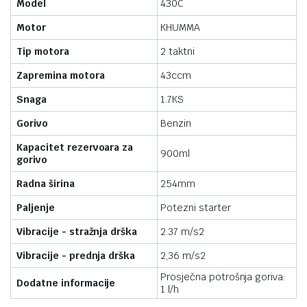
Model
430C
Motor
KHUMMA
Tip motora
2 taktni
Zapremina motora
43ccm
Snaga
1.7KS
Gorivo
Benzin
Kapacitet rezervoara za
900ml
gorivo
Radna širina
254mm
Paljenje
Potezni starter
Vibracije - stražnja drška
2.37 m/s2
Vibracije - prednja drška
2,36 m/s2
Prosječna potrošnja goriva:
Dodatne informacije
1 l/h