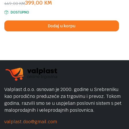
399,00
KM
449,00
KM
Original
Current
DOSTUPNO
price
price
was:
is:
Dodaj u korpu
449,00 KM.
399,00 KM.
Valplast d.o.o. osnovan je 2000. godine u Srebreniku
kao porodično preduzeće za trgovinu i prevoz. Tokom
godina, razvili smo se u uspješan poslovni sistem s pet
maloprodajnih i veleprodajnih poslovnica.
valplast.doo@gmail.com