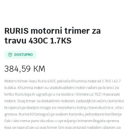
RURIS motorni trimer za
travu 430C 1.7KS
DOSTUPNO
384,59
KM
Motorni trimer-kosu Ruris 430C pokreće Khumma motor od 1.7KS i 42,7
kubika. Khumma motori su visokokvalitetni motori rađeni po licenci za
tvrtku Ruris koja ih ugrađuje u na kosilice I trimere uz TEZ i Kawasaki
motore. Ovaj trimer sa dvotaktnim motorom zadovoljit će većinu korisnika
te isporučuje dovoljno snage za nesmetanu košnju trave okućnice, vrta i
grmova. Ruris430Comogućuje svakom korisniku jednostavno korištenje
čak i ako nema puno iskustva u upravljanju trimerom.Bogata oprema
koja se isporučuje uz ovaj trimer čini ovaj proizvod najboljim izborom za