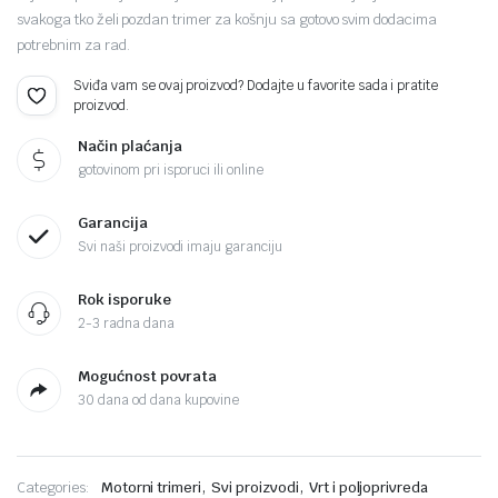
svakoga tko želi pozdan trimer za košnju sa gotovo svim dodacima
potrebnim za rad.
Sviđa vam se ovaj proizvod? Dodajte u favorite sada i pratite
proizvod.
Način plaćanja
gotovinom pri isporuci ili online
Garancija
Svi naši proizvodi imaju garanciju
Rok isporuke
2-3 radna dana
Mogućnost povrata
30 dana od dana kupovine
,
,
Categories:
Motorni trimeri
Svi proizvodi
Vrt i poljoprivreda