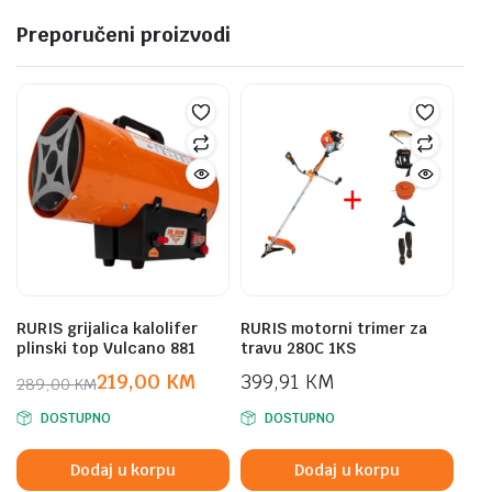
Preporučeni proizvodi
RURIS grijalica kalolifer
RURIS motorni trimer za
plinski top Vulcano 881
travu 280C 1KS
219,00
KM
399,91
KM
289,00
KM
Original
Current
DOSTUPNO
DOSTUPNO
price
price
was:
is:
Dodaj u korpu
Dodaj u korpu
289,00 KM.
219,00 KM.