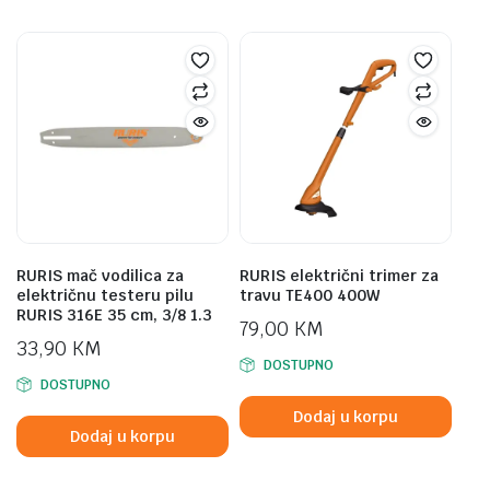
RURIS mač vodilica za
RURIS električni trimer za
električnu testeru pilu
travu TE400 400W
RURIS 316E 35 cm, 3/8 1.3
79,00
KM
33,90
KM
DOSTUPNO
DOSTUPNO
Dodaj u korpu
Dodaj u korpu