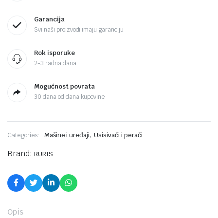
Garancija
Svi naši proizvodi imaju garanciju
Rok isporuke
2-3 radna dana
Mogućnost povrata
30 dana od dana kupovine
,
Categories:
Mašine i uređaji
Usisivači i perači
Brand:
RURIS
Opis