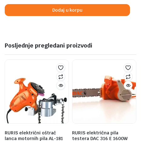
was:
is:
Dodaj u korpu
399,00 KM.
339,00 KM.
Posljednje pregledani proizvodi
RURIS električni oštrač
RURIS električna pila
lanca motornih pila AL-181
testera DAC 316 E 1600W