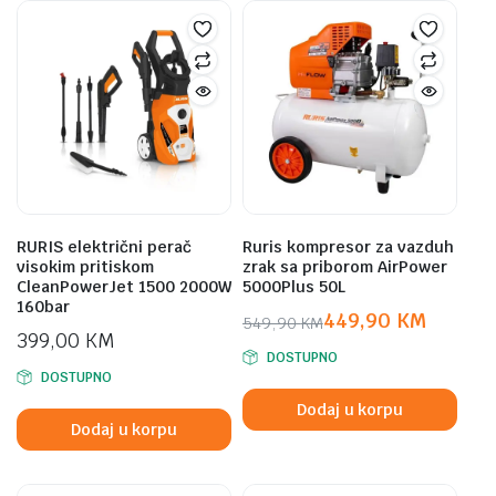
RURIS električni perač
Ruris kompresor za vazduh
visokim pritiskom
zrak sa priborom AirPower
CleanPowerJet 1500 2000W
5000Plus 50L
160bar
449,90
KM
549,90
KM
399,00
KM
Original
Current
DOSTUPNO
price
price
DOSTUPNO
was:
is:
Dodaj u korpu
549,90 KM.
449,90 KM.
Dodaj u korpu