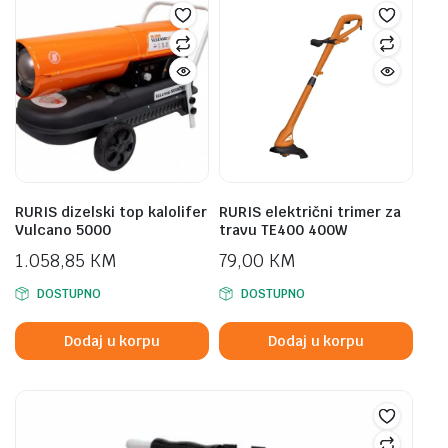
RURIS dizelski top kalolifer
RURIS električni trimer za
Vulcano 5000
travu TE400 400W
1.058,85
KM
79,00
KM
DOSTUPNO
DOSTUPNO
Dodaj u korpu
Dodaj u korpu