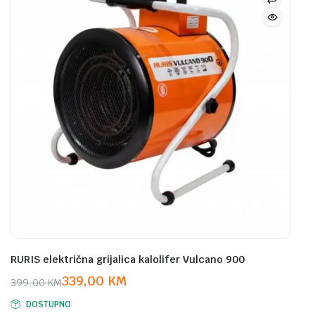
RURIS električna grijalica kalolifer Vulcano 900
339,00
KM
399,00
KM
Original
Current
DOSTUPNO
price
price