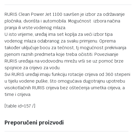
RURIS Clean Power Jet 1100 savršen je izbor za održavanje
pločnika, dvorišta i automobila. Mogućnost izbora načina
pranja ili vrste vodenog mlaza.
U isto vrijeme, uređaj ima set koplja za veći izbor tipa
vodenog mlaza odabranog za svaku primjenu. Oprema
također uključuje bocu za tečnost, tj mogućnost prekrivanja
pjenom raznih predmeta koje treba očistiti. Povezivanje
RURIS uređaja na vodovodnu mrežu vrši se uz pomoć brze
spojnice za crijevo za vodu.
Svi RURIS uređaji imaju funkciju rotacije crijeva od 360 stepeni
u tijelu vodene puške, što omogućava dugotrajnu upotrebu
visokotlačnih RURIS crijeva bez oštećenja umetka crijeva, a
time i crijeva.
[table id=157 /]
Preporučeni proizvodi