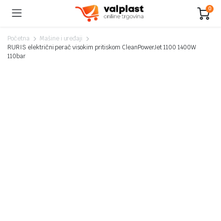
0
Početna
Mašine i uređaji
RURIS električni perač visokim pritiskom CleanPowerJet 1100 1400W
110bar