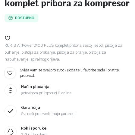
komplet pribora za kompresor
DOSTUPNO
RURIS AirPower 2400 PLUS komplet pribora sastoji se od: pištolja za
puhanje, pištolja za prskanje, pištolja za pranje, pištolja za
napuhavanje, spiralnog crijeva.
Sviđa vam se ovaj proizvod? Dodajte u favorite sada i pratite
proizvod.
Način plaćanja
gotovinom pri isporuci ili online
Garancija
Svi naši proizvodi imaju garanciju
Rok isporuke
2-3 radna dana