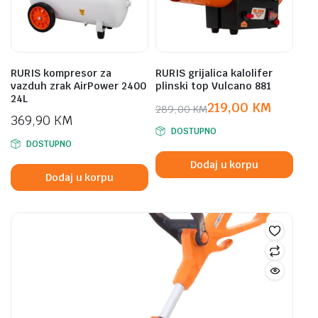
RURIS kompresor za
RURIS grijalica kalolifer
vazduh zrak AirPower 2400
plinski top Vulcano 881
24L
219,00
KM
289,00
KM
369,90
KM
Original
Current
DOSTUPNO
price
price
DOSTUPNO
was:
is:
Dodaj u korpu
289,00 KM.
219,00 KM.
Dodaj u korpu