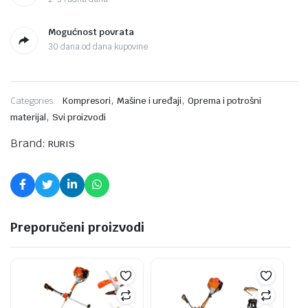
Mogućnost povrata
30 dana od dana kupovine
,
,
Categories:
Kompresori
Mašine i uređaji
Oprema i potrošni
,
materijal
Svi proizvodi
Brand:
RURIS
Preporučeni proizvodi