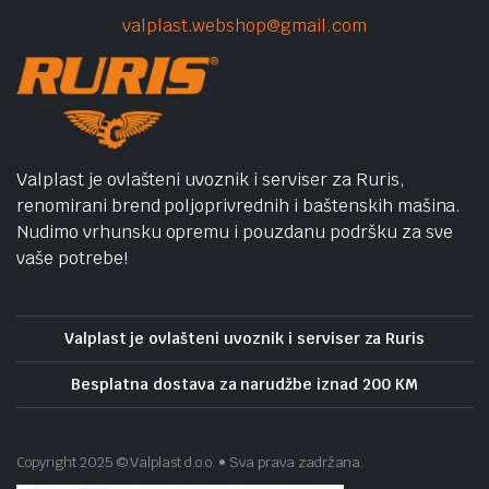
valplast.webshop@gmail.com
Valplast je ovlašteni uvoznik i serviser za Ruris,
renomirani brend poljoprivrednih i baštenskih mašina.
Nudimo vrhunsku opremu i pouzdanu podršku za sve
vaše potrebe!
Valplast je ovlašteni uvoznik i serviser za Ruris
Besplatna dostava za narudžbe iznad 200 KM
Copyright 2025 © Valplast d.o.o. • Sva prava zadržana.