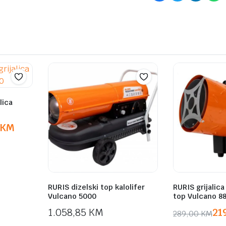
lica
KM
RURIS dizelski top kalolifer
RURIS grijalica 
Vulcano 5000
top Vulcano 8
1.058,85
KM
21
289,00
KM
Original
Current