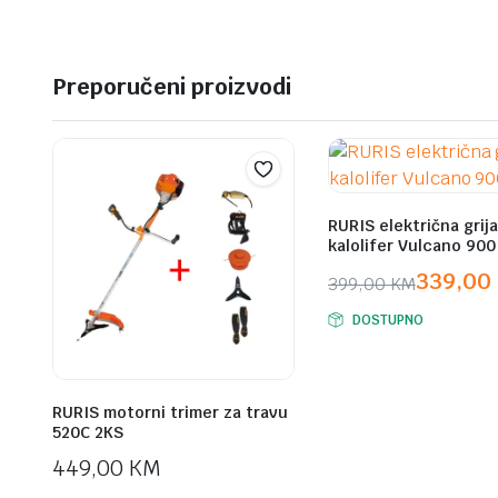
Preporučeni proizvodi
RURIS električna grija
kalolifer Vulcano 900
339,00
399,00
KM
Original
Current
DOSTUPNO
price
price
was:
is:
399,00 KM.
339,00 KM.
RURIS motorni trimer za travu
520C 2KS
449,00
KM