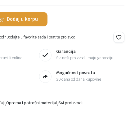
Dodaj u korpu
d? Dodajte u favorite sada i pratite proizvod.
Garancija
ruci ili online
Svi naši proizvodi imaju garanciju
Mogućnost povrata
30 dana od dana kupovine
aji
,
Oprema i potrošni materijal
,
Svi proizvodi