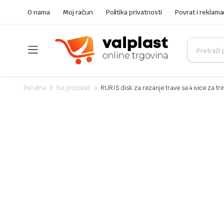
O nama
Moj račun
Politika privatnosti
Povrat i reklama
Početna
Svi proizvodi
RURIS disk za rezanje trave sa 4 ivice za 