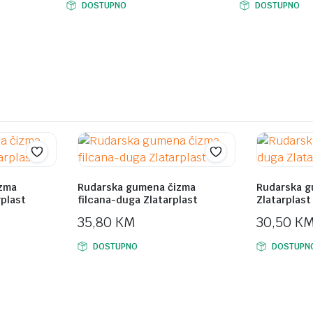
DOSTUPNO
DOSTUPNO
price
price
was:
is:
289,00 KM.
219,00 KM.
zma
Rudarska gumena čizma
Rudarska 
rplast
filcana-duga Zlatarplast
Zlatarplast
35,80
KM
30,50
K
DOSTUPNO
DOSTUPN