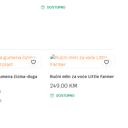
Original
Current
DOSTUPNO
price
price
was:
is:
549,90 KM.
449,90 KM.
gumena čizma-duga
Ručni mlin za voće Little Farmer
249,00
KM
M
DOSTUPNO
O