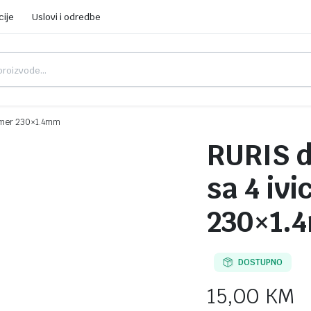
cije
Uslovi i odredbe
trimer 230×1.4mm
RURIS d
sa 4 ivi
230×1.
DOSTUPNO
15,00
KM