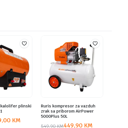
kalolifer plinski
Ruris kompresor za vazduh
81
zrak sa priborom AirPower
5000Plus 50L
9,00
KM
449,90
KM
549,90
KM