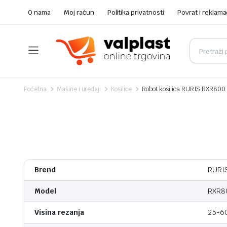
O nama
Moj račun
Politika privatnosti
Povrat i reklama
Početna
Mašine i uređaji
Kosilice
Robot kosilica RURIS RXR800
Brend
RURI
Model
RXR8
Visina rezanja
25-