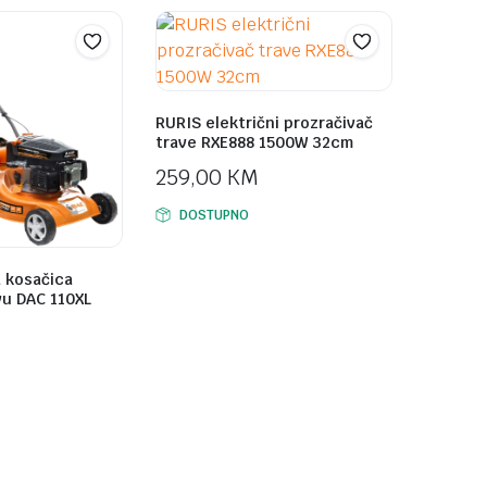
RURIS električni prozračivač
trave RXE888 1500W 32cm
259,00
KM
DOSTUPNO
 kosačica
vu DAC 110XL