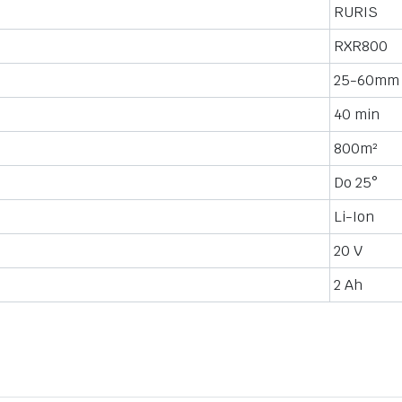
RURIS
RXR800
25-60mm
40 min
800m²
Do 25°
Li-Ion
20 V
2 Ah