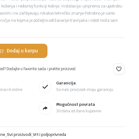
košenja i redovnoj funkciji košnje. Instalacija i priprema za upotrebu
stavnim i ne zahtijevaju nikakvo tehničko znanje.Potrebno je samo
dručja na kojima je poželjno održavanje travnjaka i robot može sam
Dodaj u korpu
d? Dodajte u favorite sada i pratite proizvod.
Garancija
ruci ili online
Svi naši proizvodi imaju garanciju
Mogućnost povrata
30 dana od dana kupovine
ine
,
Svi proizvodi
,
Vrt i poljoprivreda