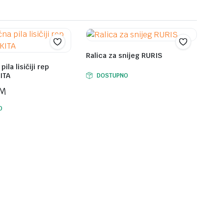
Ralica za snijeg RURIS
ila lisičiji rep
ITA
DOSTUPNO
M
O