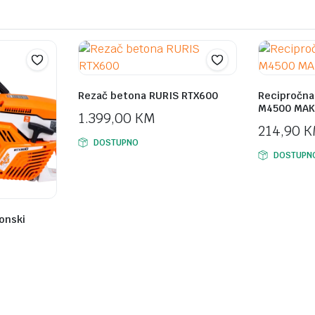
Rezač betona RURIS RTX600
Recipročna p
M4500 MAK
1.399,00
KM
214,90
K
DOSTUPNO
DOSTUPN
onski