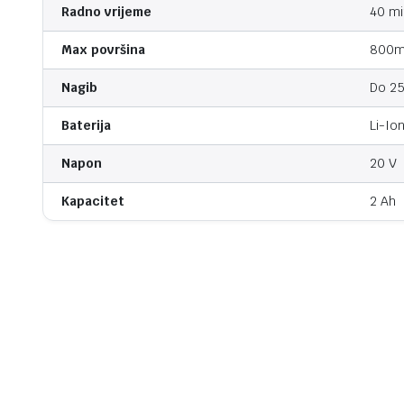
Radno vrijeme
40 mi
Max površina
800m
Nagib
Do 2
Baterija
Li-Io
Napon
20 V
Kapacitet
2 Ah