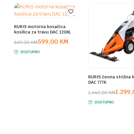
RURIS motorna kosačica
kosilica za travu DAC 120XL
599,00
KM
649,00
KM
Original
Current
DOSTUPNO
price
price
was:
is:
649,00 KM.
599,00 KM.
RURIS čeona strižna 
DAC 777K
1.299
1.449,00
KM
Original
Current
DOSTUPNO
price
price
was:
is:
1.449,00 KM.
1.299,00 KM.