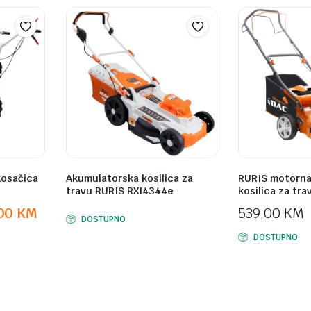
kosačica
Akumulatorska kosilica za
RURIS motorna
travu RURIS RXI4344e
kosilica za tra
,00
KM
539,00
KM
DOSTUPNO
DOSTUPNO