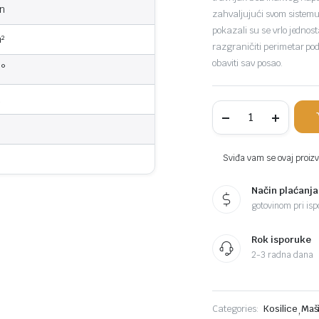
n
zahvaljujući svom sistemu 
pokazali su se vrlo jedno
²
razgraničiti perimetar po
obaviti sav posao.
5°
n
Robot
kosilica
RURIS
RXR800
komada
Sviđa vam se ovaj proizvo
Način plaćanja
gotovinom pri ispo
Rok isporuke
2-3 radna dana
Categories:
Kosilice
,
Maš