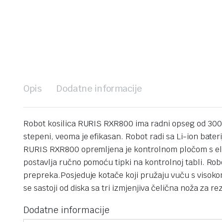
Opis
Dodatne informacije
Robot kosilica RURIS RXR800 ima radni opseg od 300 
stepeni, veoma je efikasan. Robot radi sa Li-ion bate
RURIS RXR800 opremljena je kontrolnom pločom s elekt
postavlja ručno pomoću tipki na kontrolnoj tabli.
Robo
prepreka.
Posjeduje kotače koji pružaju vuču s visoko
se sastoji od diska sa tri izmjenjiva čelična noža za re
Dodatne informacije