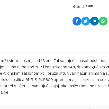
Brand:
RURIS
m2 i širinu košenja od 18 cm. Zahvaljujući sposobnosti pen
rijom i ima napon od 20V i kapacitet od 2Ah, što omogućava v
ronskim zaslonom koji pruža intuitivan način snimanja svih
tska kosilica RURIS RXR800 opremljena je senzorima udara, n
m preciznošću zahvaljujući kojoj lako može raditi na brdovit
zanje.