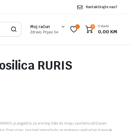
Kontaktirajte nas?
0 stavki
Moj račun
0
0,00
KM
Zdravo, Prijavi Se
osilica RURIS
RXR800 je pogodna za one koji žele da imaju savršeno održavan
ra. Preciznije, proizvod pomaže da se postigne ujednačen travnjak