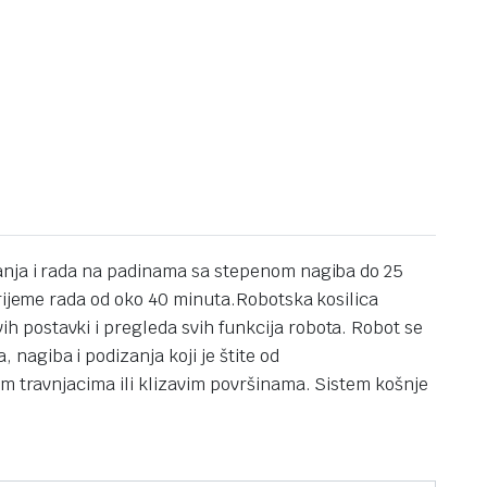
janja i rada na padinama sa stepenom nagiba do 25
rijeme rada od oko 40 minuta.
Robotska kosilica
 postavki i pregleda svih funkcija robota. Robot se
agiba i podizanja koji je štite od
im travnjacima ili klizavim površinama.
Sistem košnje