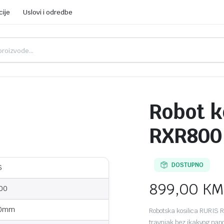
cije
Uslovi i odredbe
Robot k
RXR800
DOSTUPNO
S
899,00
KM
00
60mm
Robotska kosilica RURIS 
travnjak bez ikakvog napo