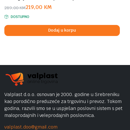
219,00
KM
289,00
KM
Original
Current
DOSTUPNO
price
price
was:
is:
Dodaj u korpu
289,00 KM.
219,00 KM.
Valplast d.o.o. osnovan je 2000. godine u Srebreniku
kao porodično preduzeće za trgovinu i prevoz. Tokom
godina, razvili smo se u uspješan poslovni sistem s pet
maloprodajnih i veleprodajnih poslovnica.
valplast.doo@gmail.com