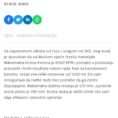
Brand:
RURIS
Opis
Dodatne informacije
Sa zapreminom cilindra od 74cc i snagom od 5KS, ovaj rezač
je sposoban da sa lakoćom siječe čvrste materijale.
Maksimalna brzina motora je 8500 RPM i pomaže u postizanju
preciznih i brzih rezultata tokom rada. Rad na bezolovnom
benzinu, rezač ima veliki rezervoar od 1000 ml, što vam
omogućava da radite duže bez potrebe da ga često
dopunjujete. Maksimalna dubina rezanja je 125 mm, a prečnik
rezne ploče je 350 mm. Brzina diska je 4800 o/min, što vam
daje efikasno i precizno sječenje.