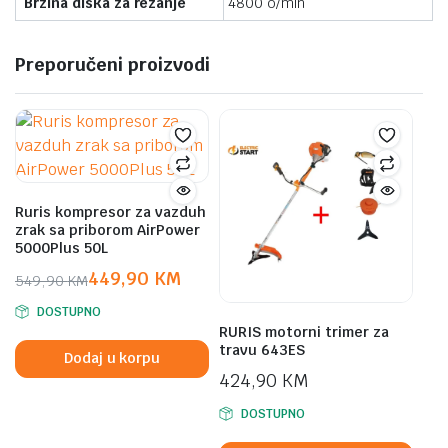
Brzina diska za rezanje
4800 o/min
Preporučeni proizvodi
Ruris kompresor za vazduh
zrak sa priborom AirPower
5000Plus 50L
449,90
KM
549,90
KM
Original
Current
DOSTUPNO
price
price
RURIS motorni trimer za
was:
is:
travu 643ES
Dodaj u korpu
549,90 KM.
449,90 KM.
424,90
KM
DOSTUPNO