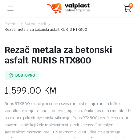
0
Početna
Svi proizvodi
Rezač metala za betonski asfalt RURIS RTX800
Rezač metala za betonski
asfalt RURIS RTX800
DOSTUPNO
1.599,00
KM
Ruris RTX800 rezač je moćan i svestran alat dizajniran za teške
zadatke rezanja betona, kamena, cigle, opločnika, asfalta i metala. Uz
pouzdano pokretanje i niske vibracije, Ruris RTX800 rezač je pouzdan
saveznik onih koji žele maksimizirati produktivnost.
Opremljen
generalnim motorom, radi u 2-taktnom ciklusu, dajući vam snagu i