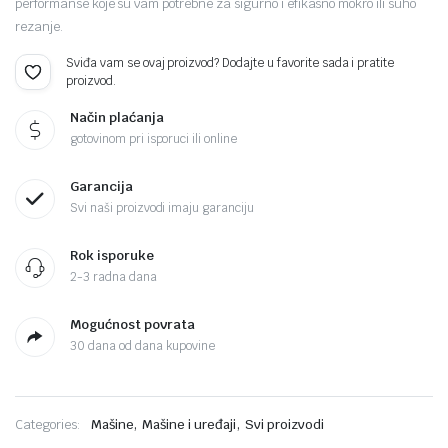
performanse koje su vam potrebne za sigurno i efikasno mokro ili suho
rezanje.
Sviđa vam se ovaj proizvod? Dodajte u favorite sada i pratite
proizvod.
Način plaćanja
gotovinom pri isporuci ili online
Garancija
Svi naši proizvodi imaju garanciju
Rok isporuke
2-3 radna dana
Mogućnost povrata
30 dana od dana kupovine
,
,
Categories:
Mašine
Mašine i uređaji
Svi proizvodi