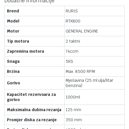
Dodatne informacije
Brend
RURIS
Model
RTX800
Motor
GENERAL ENGINE
Tip motora
2 taktni
Zapremina motora
74ccm
Snaga
5KS
Brzina
Max. 8500 RPM
Mješavina (25 ml ulja/litar
Gorivo
benzina)
Kapacitet rezervoara za
1000ml
gorivo
Maksimalna dubina rezanja
125 mm
Promjer diska za rezanje
350 mm