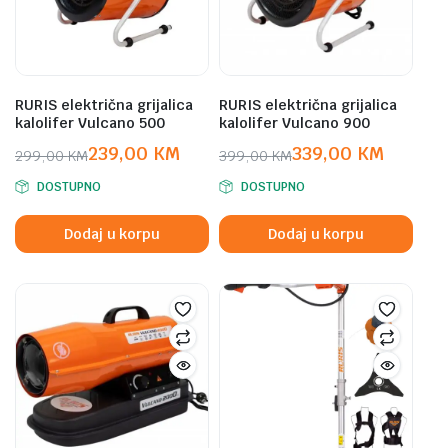
RURIS električna grijalica
RURIS električna grijalica
kalolifer Vulcano 500
kalolifer Vulcano 900
239,00
KM
339,00
KM
299,00
KM
399,00
KM
Original
Current
Original
Current
DOSTUPNO
DOSTUPNO
price
price
price
price
was:
is:
was:
is:
Dodaj u korpu
Dodaj u korpu
299,00 KM.
239,00 KM.
399,00 KM.
339,00 KM.