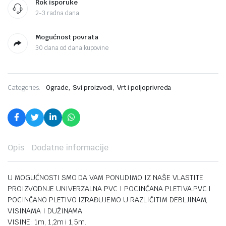
Rok isporuke
2-3 radna dana
Mogućnost povrata
30 dana od dana kupovine
,
,
Categories:
Ograde
Svi proizvodi
Vrt i poljoprivreda
Opis
Dodatne informacije
U MOGUĆNOSTI SMO DA VAM PONUDIMO IZ NAŠE VLASTITE
PROIZVODNJE UNIVERZALNA PVC I POCINČANA PLETIVA.PVC I
POCINČANO PLETIVO IZRAĐUJEMO U RAZLIČITIM DEBLJINAM,
VISINAMA I DUŽINAMA.
VISINE: 1m, 1,2m i 1,5m.