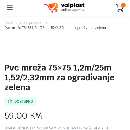
0
Početna
Svi proizvodi
Pvc mreža 75×75 1,2m/25m 1,52/2,32mm za ograđivanje zelena
Pvc mreža 75×75 1,2m/25m
1,52/2,32mm za ograđivanje
zelena
DOSTUPNO
59,00
KM
U MOGUĆNOSTI SMO DA VAM PONUDIMO IZ NAŠE VLASTITE