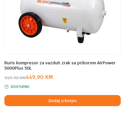
Ruris kompresor za vazduh zrak sa priborom AirPower
5000Plus 50L
449,90
KM
549,90
KM
Original
Current
DOSTUPNO
price
price
was:
is:
Dodaj u korpu
549,90 KM.
449,90 KM.