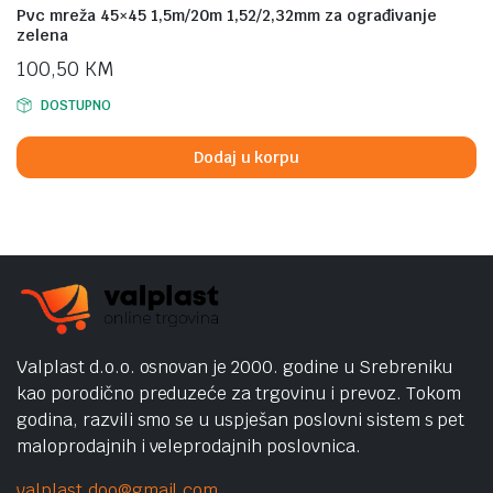
Pvc mreža 45×45 1,5m/20m 1,52/2,32mm za ograđivanje
zelena
100,50
KM
DOSTUPNO
Dodaj u korpu
Valplast d.o.o. osnovan je 2000. godine u Srebreniku
kao porodično preduzeće za trgovinu i prevoz. Tokom
godina, razvili smo se u uspješan poslovni sistem s pet
maloprodajnih i veleprodajnih poslovnica.
valplast.doo@gmail.com