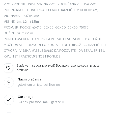
PROIZVODNJE UNIVERZALNA PVC I POCINČANA PLETIVA.PVC I
POCINČANO PLETIVO IZRAĐUJEMO U RAZLIČITIM DEBLJINAM,
VISINAMA I DUŽINAMA.
VISINE: 1m, 1,2m i 1,5m.
PROMJERI KOCKE: 45X45; 55X55; 60X60; 65X65; 75X75.
DUŽINE: 20m i 25m.
PORED NAVEDENIH DIMENZIJA PO ZAHTJEVU ZA VEĆE NARUDŽBE
MOŽE DA SE PROIZVODI I OD OSTALIH DEBLJINA ŽICA, RAZLIČITIH
OTVORA I VISINA. VAŠE JE SAMO DA POZOVETE I DA SE UVJERITE U
KVALITET I RAZNOVRSNOST PONUDE
Sviđa vam se ovaj proizvod? Dodajte u favorite sada i pratite
proizvod.
Način plaćanja
gotovinom pri isporuci ili online
Garancija
Svi naši proizvodi imaju garanciju