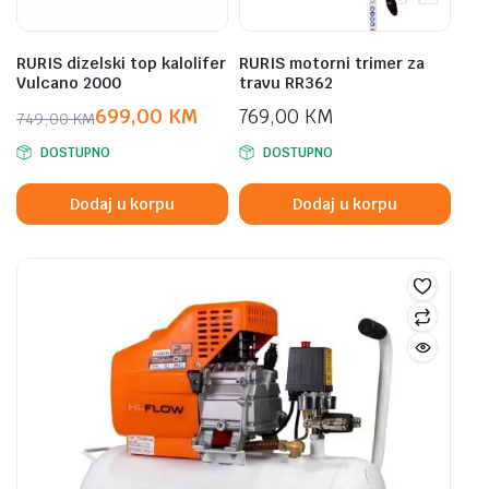
RURIS dizelski top kalolifer
RURIS motorni trimer za
Vulcano 2000
travu RR362
699,00
KM
769,00
KM
749,00
KM
Original
Current
DOSTUPNO
DOSTUPNO
price
price
was:
is:
Dodaj u korpu
Dodaj u korpu
749,00 KM.
699,00 KM.