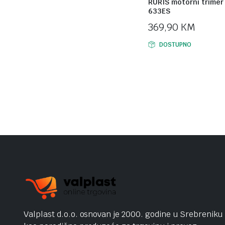
RURIS motorni trimer
633ES
369,90
KM
DOSTUPNO
Valplast d.o.o. osnovan je 2000. godine u Srebreniku