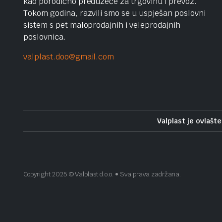
kao porodično preduzeće za trgovinu i prevoz.
Tokom godina, razvili smo se u uspješan poslovni
sistem s pet maloprodajnih i veleprodajnih
poslovnica.
valplast.doo@gmail.com
Valplast je ovlašte
Copyright 2025 © Valplast d.o.o. • Sva prava zadržana.