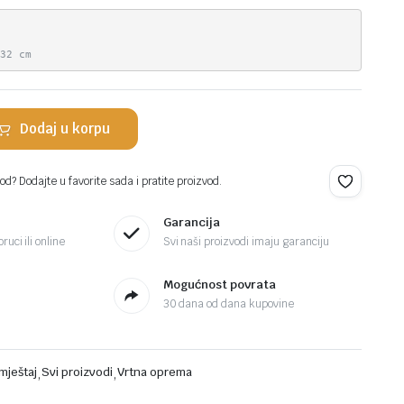
m
x32 cm
Dodaj u korpu
d? Dodajte u favorite sada i pratite proizvod.
Garancija
ruci ili online
Svi naši proizvodi imaju garanciju
Mogućnost povrata
30 dana od dana kupovine
mještaj
,
Svi proizvodi
,
Vrtna oprema