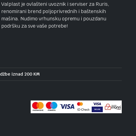
Valplast je ovlašteni uvoznik i serviser za Ruris,
renomirani brend poljoprivrednih i baštenskih
mašina. Nudimo vrhunsku opremu i pouzdanu
podršku za sve vaše potrebe!
udžbe iznad 200 KM