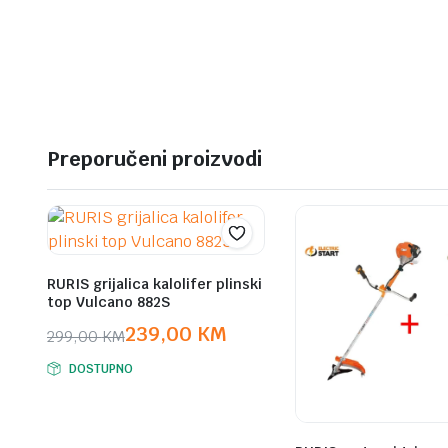
Preporučeni proizvodi
RURIS grijalica kalolifer plinski
top Vulcano 882S
239,00
KM
299,00
KM
Original
Current
DOSTUPNO
price
price
was:
is:
299,00 KM.
239,00 KM.