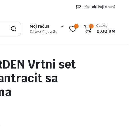
Kontaktirajte nas?
0 stavki
Moj račun
0
0,00
KM
Zdravo, Prijavi Se
DEN Vrtni set
antracit sa
ma
M