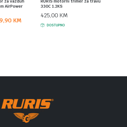
or za vazduh
RURIS motorni trimer za travu
om AirPower
330C 1.2KS
425,00
KM
9,90
KM
DOSTUPNO