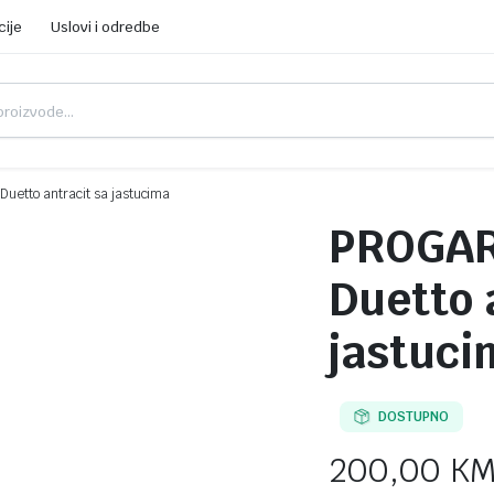
cije
Uslovi i odredbe
uetto antracit sa jastucima
PROGAR
Duetto 
jastuci
DOSTUPNO
200,00
K