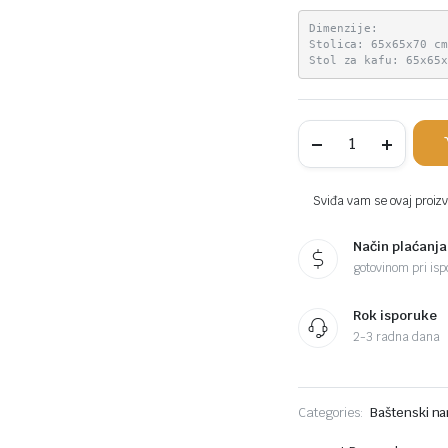
Dimenzije:
Stolica: 65x65x70 c
Stol za kafu: 65x65
PROGARDEN
Vrtni
set
Duetto
antracit
Sviđa vam se ovaj proizvo
sa
jastucima
Način plaćanja
komada
gotovinom pri ispo
Rok isporuke
2-3 radna dana
Categories:
Baštenski na