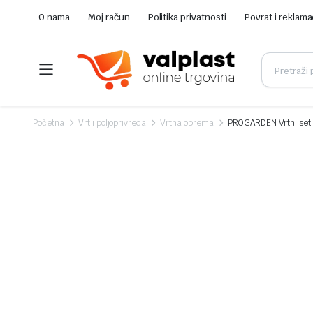
O nama
Moj račun
Politika privatnosti
Povrat i reklama
Početna
Vrt i poljoprivreda
Vrtna oprema
PROGARDEN Vrtni set D