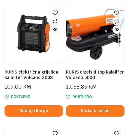
RURIS električna grijalica
RURIS dizelski top kalolifer
kalolifer Vulcano 300S
Vulcano 5000
109,00
KM
1.058,85
KM
DOSTUPNO
DOSTUPNO
Dodaj u korpu
Dodaj u korpu