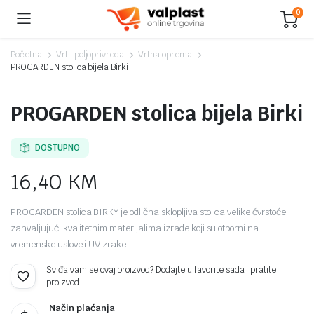
0
Početna
Vrt i poljoprivreda
Vrtna oprema
PROGARDEN stolica bijela Birki
PROGARDEN stolica bijela Birki
DOSTUPNO
16,40
KM
PROGARDEN stolica BIRKY je odlična sklopljiva stolica velike čvrstoće
zahvaljujući kvalitetnim materijalima izrade koji su otporni na
vremenske uslove i UV zrake.
Sviđa vam se ovaj proizvod? Dodajte u favorite sada i pratite
proizvod.
Način plaćanja