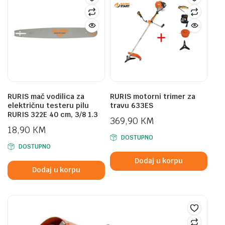
RURIS mač vodilica za
RURIS motorni trimer za
električnu testeru pilu
travu 633ES
RURIS 322E 40 cm, 3/8 1.3
369,90
KM
18,90
KM
DOSTUPNO
DOSTUPNO
Dodaj u korpu
Dodaj u korpu