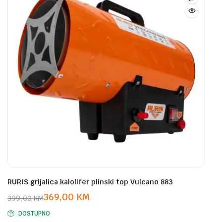
RURIS grijalica kalolifer plinski top Vulcano 883
369,00
KM
399,00
KM
Original
Current
DOSTUPNO
price
price