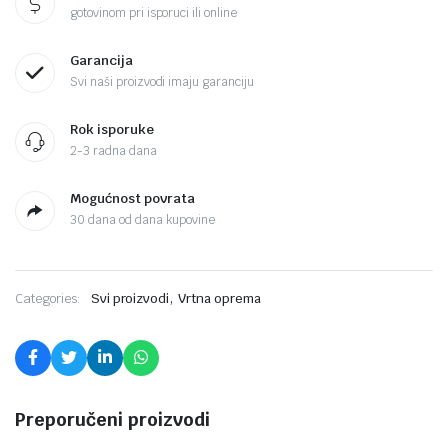
gotovinom pri isporuci ili online
Garancija
Svi naši proizvodi imaju garanciju
Rok isporuke
2-3 radna dana
Mogućnost povrata
30 dana od dana kupovine
,
Categories:
Svi proizvodi
Vrtna oprema
Preporučeni proizvodi