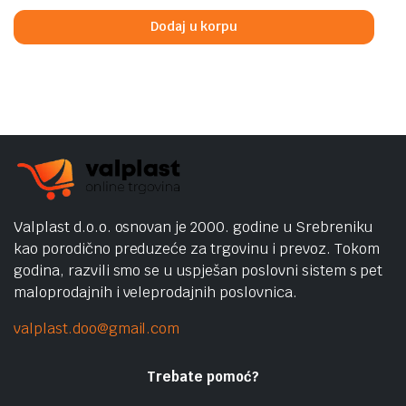
was:
is:
Dodaj u korpu
399,00 KM.
369,00 KM.
Valplast d.o.o. osnovan je 2000. godine u Srebreniku
kao porodično preduzeće za trgovinu i prevoz. Tokom
godina, razvili smo se u uspješan poslovni sistem s pet
maloprodajnih i veleprodajnih poslovnica.
valplast.doo@gmail.com
Trebate pomoć?