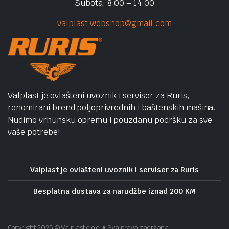
Subota: 8:00 – 14:00
valplast.webshop@gmail.com
Valplast je ovlašteni uvoznik i serviser za Ruris,
renomirani brend poljoprivrednih i baštenskih mašina.
Nudimo vrhunsku opremu i pouzdanu podršku za sve
vaše potrebe!
Valplast je ovlašteni uvoznik i serviser za Ruris
Besplatna dostava za narudžbe iznad 200 KM
Copyright 2025 © Valplast d.o.o. • Sva prava zadržana.