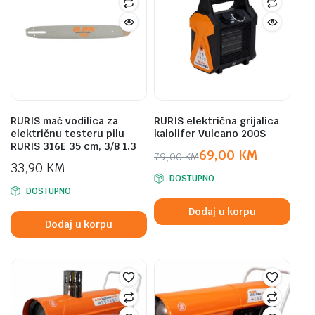
RURIS mač vodilica za
RURIS električna grijalica
električnu testeru pilu
kalolifer Vulcano 200S
RURIS 316E 35 cm, 3/8 1.3
69,00
KM
79,00
KM
33,90
KM
Original
Current
DOSTUPNO
price
price
DOSTUPNO
was:
is:
Dodaj u korpu
79,00 KM.
69,00 KM.
Dodaj u korpu