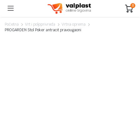
0
Početna
Vrt i poljoprivreda
Vrtna oprema
PROGARDEN Stol Poker antracit pravougaoni