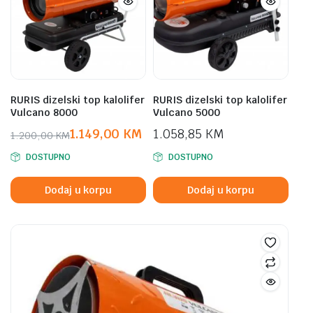
RURIS dizelski top kalolifer
RURIS dizelski top kalolifer
Vulcano 8000
Vulcano 5000
1.149,00
KM
1.058,85
KM
1.200,00
KM
Original
Current
DOSTUPNO
DOSTUPNO
price
price
was:
is:
Dodaj u korpu
Dodaj u korpu
1.200,00 KM.
1.149,00 KM.