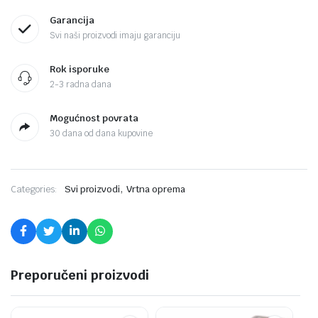
Garancija
Svi naši proizvodi imaju garanciju
Rok isporuke
2-3 radna dana
Mogućnost povrata
30 dana od dana kupovine
,
Categories:
Svi proizvodi
Vrtna oprema
Preporučeni proizvodi