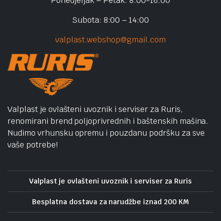
Ponedjeljak – Petak: 8:00-16:00
Subota: 8:00 – 14:00
valplast.webshop@gmail.com
Valplast je ovlašteni uvoznik i serviser za Ruris,
renomirani brend poljoprivrednih i baštenskih mašina.
Nudimo vrhunsku opremu i pouzdanu podršku za sve
vaše potrebe!
Valplast je ovlašteni uvoznik i serviser za Ruris
Besplatna dostava za narudžbe iznad 200 KM