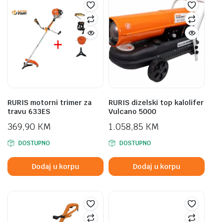
RURIS motorni trimer za
RURIS dizelski top kalolifer
travu 633ES
Vulcano 5000
369,90
KM
1.058,85
KM
DOSTUPNO
DOSTUPNO
Dodaj u korpu
Dodaj u korpu