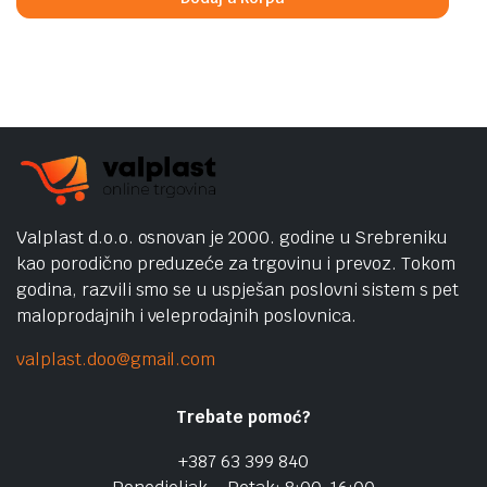
Valplast d.o.o. osnovan je 2000. godine u Srebreniku
kao porodično preduzeće za trgovinu i prevoz. Tokom
godina, razvili smo se u uspješan poslovni sistem s pet
maloprodajnih i veleprodajnih poslovnica.
valplast.doo@gmail.com
Trebate pomoć?
+387 63 399 840