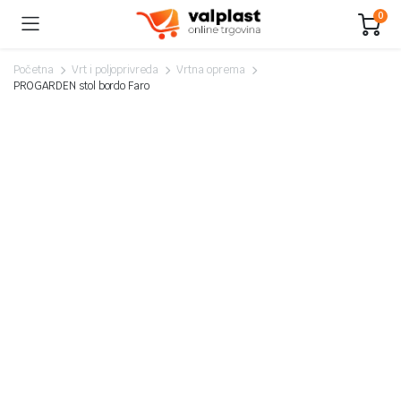
0
Početna
Vrt i poljoprivreda
Vrtna oprema
PROGARDEN stol bordo Faro