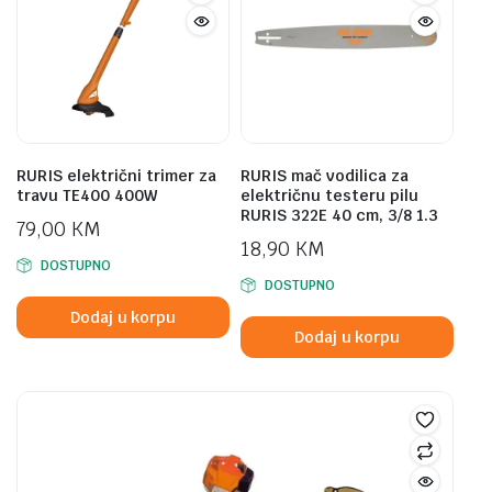
RURIS električni trimer za
RURIS mač vodilica za
travu TE400 400W
električnu testeru pilu
RURIS 322E 40 cm, 3/8 1.3
79,00
KM
18,90
KM
DOSTUPNO
DOSTUPNO
Dodaj u korpu
Dodaj u korpu