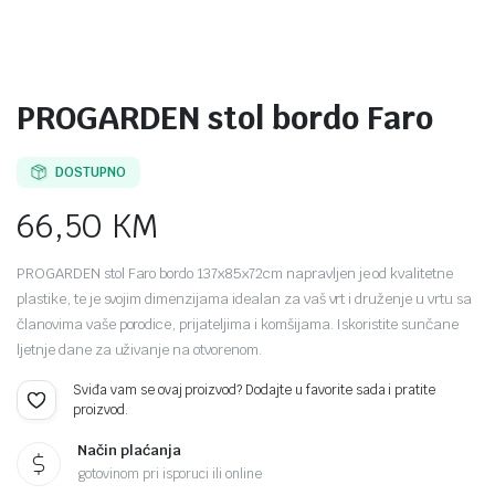
PROGARDEN stol bordo Faro
DOSTUPNO
66,50
KM
PROGARDEN stol Faro bordo 137x85x72cm napravljen je od kvalitetne
plastike, te je svojim dimenzijama idealan za vaš vrt i druženje u vrtu sa
članovima vaše porodice, prijateljima i komšijama. Iskoristite sunčane
ljetnje dane za uživanje na otvorenom.
Sviđa vam se ovaj proizvod? Dodajte u favorite sada i pratite
proizvod.
Način plaćanja
gotovinom pri isporuci ili online