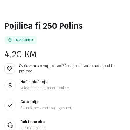
Pojilica fi 250 Polins
DOSTUPNO
4,20
KM
Sviđa vam se ovaj proizvod? Dodajte u favorite sada i pratite
proizvod.
Način plaćanja
gotovinom pri isporuci ili online
Garancija
Svi naši proizvodi imaju garanciju
Rok isporuke
2-3 radna dana