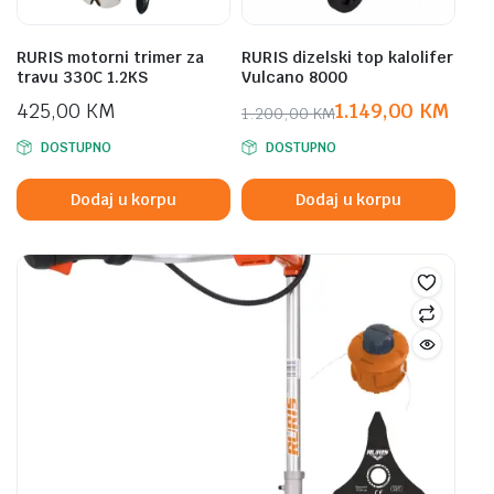
RURIS motorni trimer za
RURIS dizelski top kalolifer
travu 330C 1.2KS
Vulcano 8000
425,00
KM
1.149,00
KM
1.200,00
KM
Original
Current
DOSTUPNO
DOSTUPNO
price
price
was:
is:
Dodaj u korpu
Dodaj u korpu
1.200,00 KM.
1.149,00 KM.