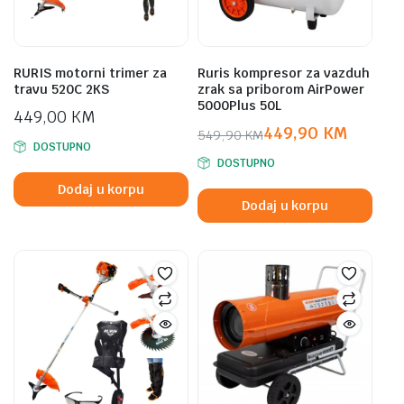
RURIS motorni trimer za
Ruris kompresor za vazduh
travu 520C 2KS
zrak sa priborom AirPower
5000Plus 50L
449,00
KM
449,90
KM
549,90
KM
DOSTUPNO
Original
Current
DOSTUPNO
price
price
Dodaj u korpu
was:
is:
Dodaj u korpu
549,90 KM.
449,90 KM.