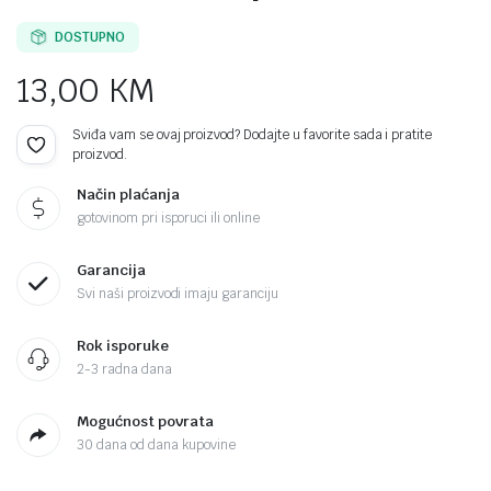
DOSTUPNO
13,00
KM
Sviđa vam se ovaj proizvod? Dodajte u favorite sada i pratite
proizvod.
Način plaćanja
gotovinom pri isporuci ili online
Garancija
Svi naši proizvodi imaju garanciju
Rok isporuke
2-3 radna dana
Mogućnost povrata
30 dana od dana kupovine