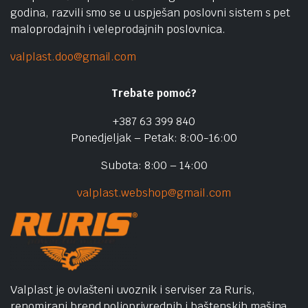
godina, razvili smo se u uspješan poslovni sistem s pet
maloprodajnih i veleprodajnih poslovnica.
valplast.doo@gmail.com
Trebate pomoć?
+387 63 399 840
Ponedjeljak – Petak: 8:00-16:00
Subota: 8:00 – 14:00
valplast.webshop@gmail.com
Valplast je ovlašteni uvoznik i serviser za Ruris,
renomirani brend poljoprivrednih i baštenskih mašina.