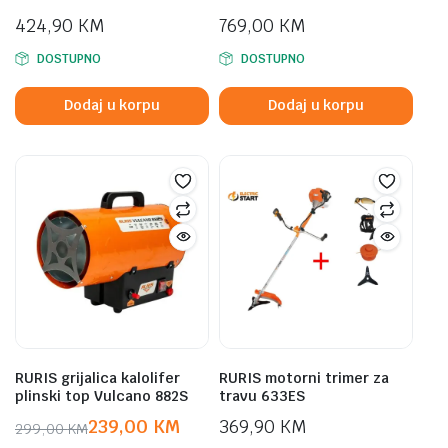
424,90
KM
769,00
KM
DOSTUPNO
DOSTUPNO
Dodaj u korpu
Dodaj u korpu
RURIS grijalica kalolifer
RURIS motorni trimer za
plinski top Vulcano 882S
travu 633ES
239,00
KM
369,90
KM
299,00
KM
Original
Current