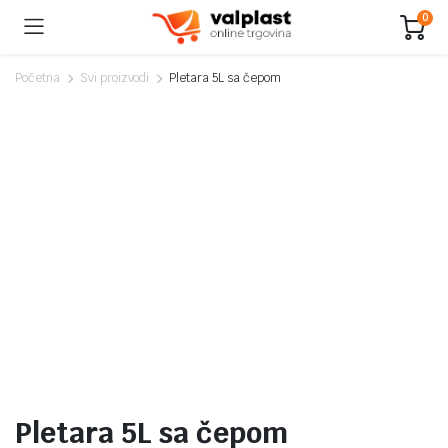
0
Početna
Svi proizvodi
Pletara 5L sa čepom
Pletara 5L sa čepom