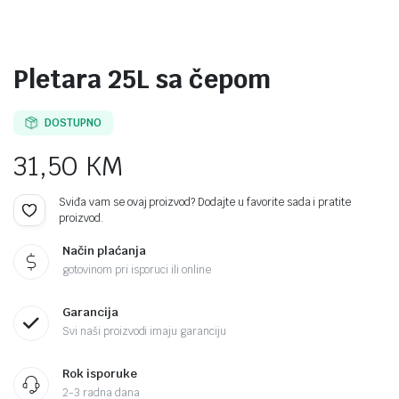
Pletara 25L sa čepom
DOSTUPNO
31,50
KM
Sviđa vam se ovaj proizvod? Dodajte u favorite sada i pratite
proizvod.
Način plaćanja
gotovinom pri isporuci ili online
Garancija
Svi naši proizvodi imaju garanciju
Rok isporuke
2-3 radna dana