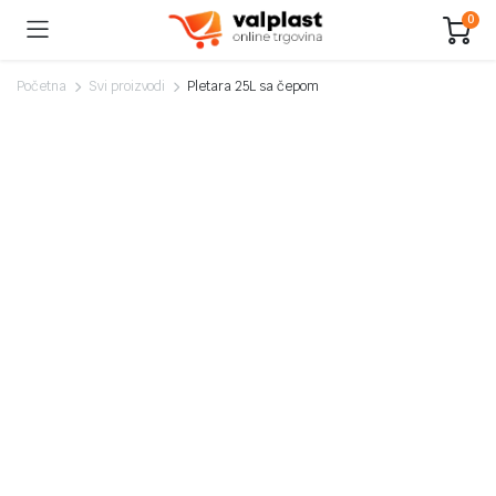
0
Početna
Svi proizvodi
Pletara 25L sa čepom