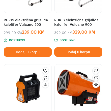
RURIS električna grijalica
RURIS električna grijalica
kalolifer Vulcano 500
kalolifer Vulcano 900
239,00
KM
339,00
KM
299,00
KM
399,00
KM
Original
Current
Original
Current
DOSTUPNO
DOSTUPNO
price
price
price
price
was:
is:
was:
is:
Dodaj u korpu
Dodaj u korpu
299,00 KM.
239,00 KM.
399,00 KM.
339,00 KM.