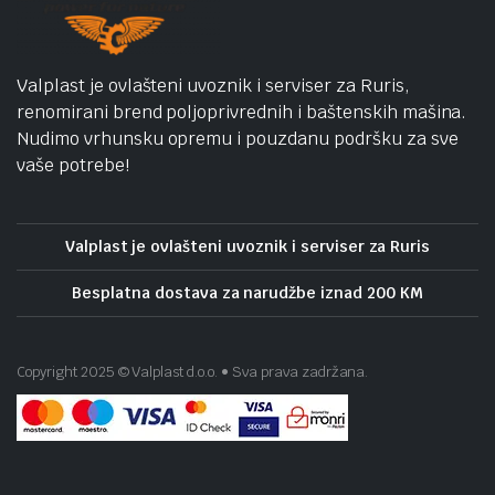
Valplast je ovlašteni uvoznik i serviser za Ruris,
renomirani brend poljoprivrednih i baštenskih mašina.
Nudimo vrhunsku opremu i pouzdanu podršku za sve
vaše potrebe!
Valplast je ovlašteni uvoznik i serviser za Ruris
Besplatna dostava za narudžbe iznad 200 KM
Copyright 2025 © Valplast d.o.o. • Sva prava zadržana.