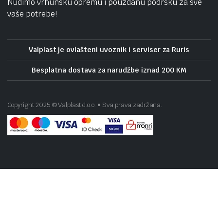
Nudimo vrhunsku opremu i pouzdanu podršku za sve
vaše potrebe!
Valplast je ovlašteni uvoznik i serviser za Ruris
Besplatna dostava za narudžbe iznad 200 KM
Copyright 2025 © Valplast d.o.o. • Sva prava zadržana.