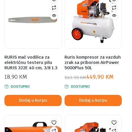
RURIS mač vodilica za
Ruris kompresor za vazduh
električnu testeru pilu
zrak sa priborom AirPower
RURIS 322E 40 cm, 3/8 1.3
5000Plus 50L
18,90
KM
449,90
KM
549,90
KM
Original
Current
DOSTUPNO
DOSTUPNO
price
price
was:
is:
Dodaj u korpu
Dodaj u korpu
549,90 KM.
449,90 KM.