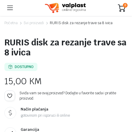
0
Početna
Svi proizvodi
RURIS disk za rezanje trave sa 8 ivica
RURIS disk za rezanje trave sa
8 ivica
DOSTUPNO
15,00
KM
Sviđa vam se ovaj proizvod? Dodajte u favorite sada i pratite
proizvod.
Način plaćanja
gotovinom pri isporuci ili online
Garancija