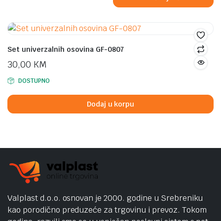
Set univerzalnih osovina GF-0807
30,00
KM
DOSTUPNO
Dodaj u korpu
Valplast d.o.o. osnovan je 2000. godine u Srebreniku
kao porodično preduzeće za trgovinu i prevoz. Tokom