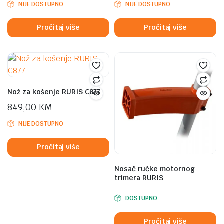
NIJE DOSTUPNO
NIJE DOSTUPNO
Pročitaj više
Pročitaj više
Nož za košenje RURIS C877
849,00
KM
NIJE DOSTUPNO
Pročitaj više
Nosač ručke motornog
trimera RURIS
DOSTUPNO
Pročitaj više