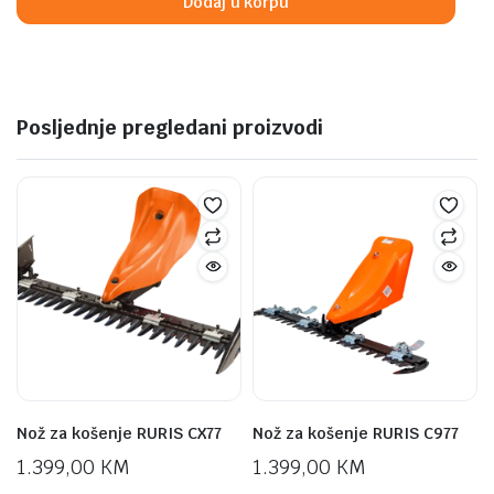
Dodaj u korpu
Posljednje pregledani proizvodi
Nož za košenje RURIS CX77
Nož za košenje RURIS C977
1.399,00
KM
1.399,00
KM