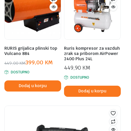
RURIS grijalica plinski top
Ruris kompresor za vazduh
Vulcano 884
zrak sa priborom AirPower
2400 Plus 24L
399,00
KM
449,00
KM
449,90
KM
Original
Current
DOSTUPNO
price
price
DOSTUPNO
was:
is:
Dodaj u korpu
449,00 KM.
399,00 KM.
Dodaj u korpu