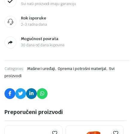
Svi naši proizvodi imaju garanciju
Rok isporuke
2-3 radna dana
Mogućnost povrata
30 dana od dana kupovine
,
,
Categories:
Mašine i uređaji
Oprema i potrošni materijal
Svi
proizvodi
Preporučeni proizvodi