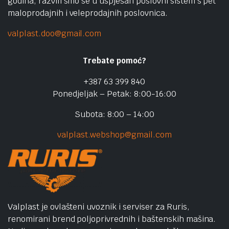
godina, razvili smo se u uspješan poslovni sistem s pet
maloprodajnih i veleprodajnih poslovnica.
valplast.doo@gmail.com
Trebate pomoć?
+387 63 399 840
Ponedjeljak – Petak: 8:00-16:00
Subota: 8:00 – 14:00
valplast.webshop@gmail.com
Valplast je ovlašteni uvoznik i serviser za Ruris,
renomirani brend poljoprivrednih i baštenskih mašina.