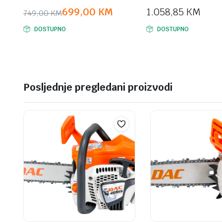
699,00
KM
1.058,85
KM
749,00
KM
Original
Current
DOSTUPNO
DOSTUPNO
price
price
was:
is:
749,00 KM.
699,00 KM.
Posljednje pregledani proizvodi