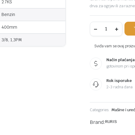
2.7KS
drva za ogrjev ili za razn
Benzin
RURIS
400mm
motorna
pila
3/8, 1,3PM
DAC
405RS
Sviđa vam se ovaj proizvo
komada
Način plaćanja
gotovinom pri ispo
Rok isporuke
2-3 radna dana
Categories:
Mašine i uređ
Brand:
RURIS