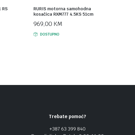
1 RS
RURIS motorna samohodna
kosačica RXM777 4.5KS 51cm
969,00
KM
DOSTUPNO
Trebate pomoć?
+387 63 399 840