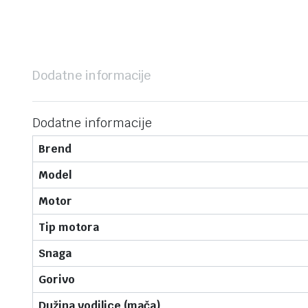
Dodatne informacije
Dodatne informacije
Brend
Model
Motor
Tip motora
Snaga
Gorivo
Dužina vodilice (mača)