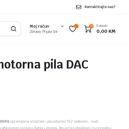
Kontaktirajte nas?
0 stavki
Moj račun
0
0,00
KM
Zdravo, Prijavi Se
otorna pila DAC
405RS
opremljena snažnim i pouzdanim TEZ motorom, nudi
efikasnom rezanju debla i granja, što je čini idealnom za pripremu