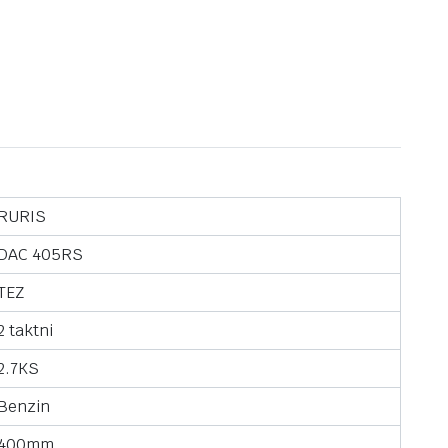
RURIS
DAC 405RS
TEZ
2 taktni
2.7KS
Benzin
400mm