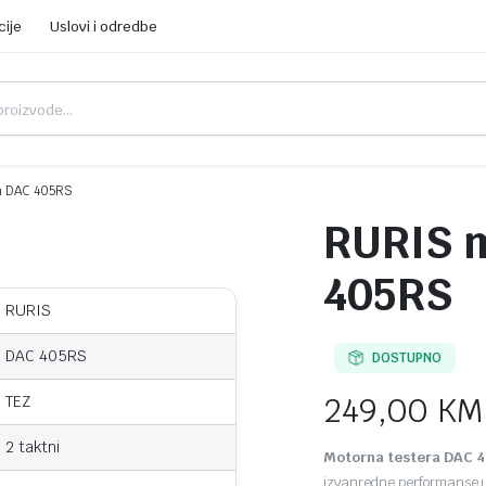
cije
Uslovi i odredbe
a DAC 405RS
RURIS m
405RS
RURIS
DAC 405RS
DOSTUPNO
249,00
KM
TEZ
2 taktni
Motorna testera DAC 
izvanredne performanse u 