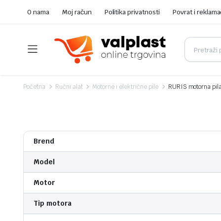
O nama
Moj račun
Politika privatnosti
Povrat i reklama
Početna
Ručni alat
Motorne i električne pile
RURIS motorna pil
Brend
Model
Motor
Tip motora