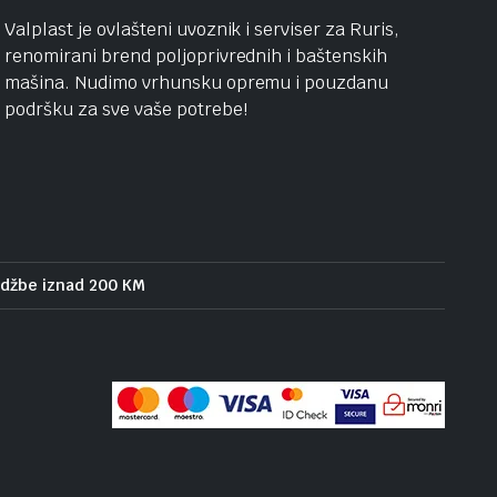
Valplast je ovlašteni uvoznik i serviser za Ruris,
renomirani brend poljoprivrednih i baštenskih
mašina. Nudimo vrhunsku opremu i pouzdanu
podršku za sve vaše potrebe!
udžbe iznad 200 KM