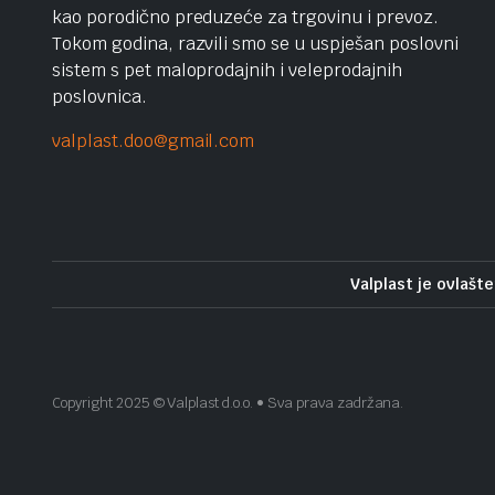
kao porodično preduzeće za trgovinu i prevoz.
Tokom godina, razvili smo se u uspješan poslovni
sistem s pet maloprodajnih i veleprodajnih
poslovnica.
valplast.doo@gmail.com
Valplast je ovlašte
Copyright 2025 © Valplast d.o.o. • Sva prava zadržana.