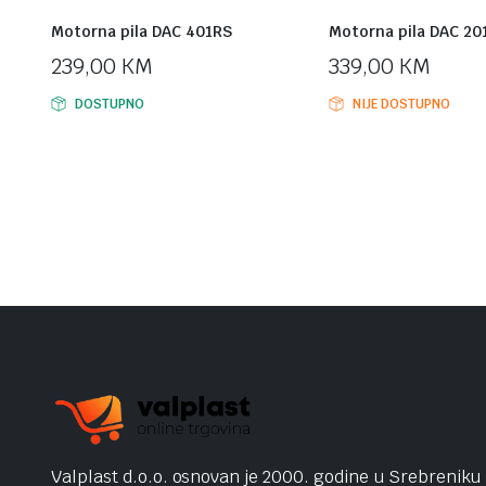
Motorna pila DAC 401RS
Motorna pila DAC 20
239,00
KM
339,00
KM
DOSTUPNO
NIJE DOSTUPNO
Valplast d.o.o. osnovan je 2000. godine u Srebreniku