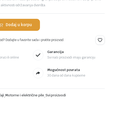
e aktivnosti održavanja dvorišta.
Dodaj u korpu
d? Dodajte u favorite sada i pratite proizvod.
Garancija
ruci ili online
Svi naši proizvodi imaju garanciju
Mogućnost povrata
30 dana od dana kupovine
aji
,
Motorne i električne pile
,
Svi proizvodi