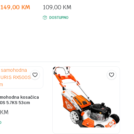
.149,00
KM
109,00
KM
DOSTUPNO
M.
M.
amohodna kosačica
0S 5.7KS 53cm
KM
O