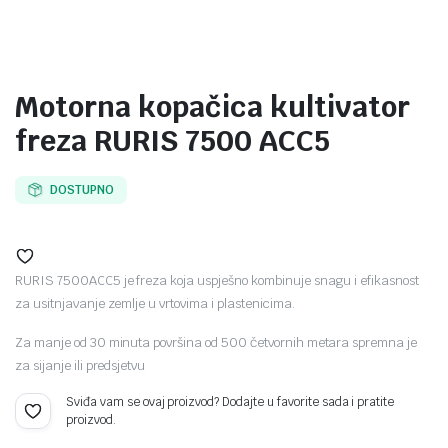
Motorna kopačica kultivator
freza RURIS 7500 ACC5
DOSTUPNO
RURIS 7500ACC5 je freza koja uspješno kombinuje snagu i efikasnost
za usitnjavanje zemlje u vrtovima i plastenicima.
Za manje od 30 minuta površina od 500 četvornih metara spremna je
za sijanje ili predsjetvu
Sviđa vam se ovaj proizvod? Dodajte u favorite sada i pratite
proizvod.