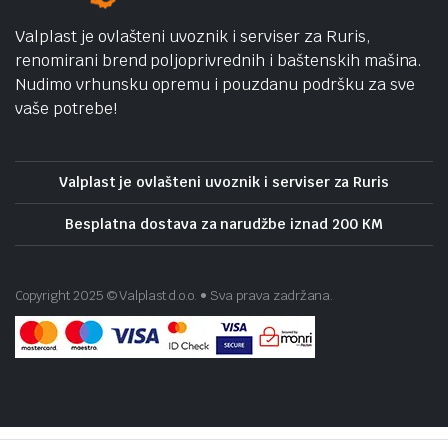
Valplast je ovlašteni uvoznik i serviser za Ruris,
renomirani brend poljoprivrednih i baštenskih mašina.
Nudimo vrhunsku opremu i pouzdanu podršku za sve
vaše potrebe!
Valplast je ovlašteni uvoznik i serviser za Ruris
Besplatna dostava za narudžbe iznad 200 KM
Copyright 2025 © Valplast d.o.o. • Sva prava zadržana.