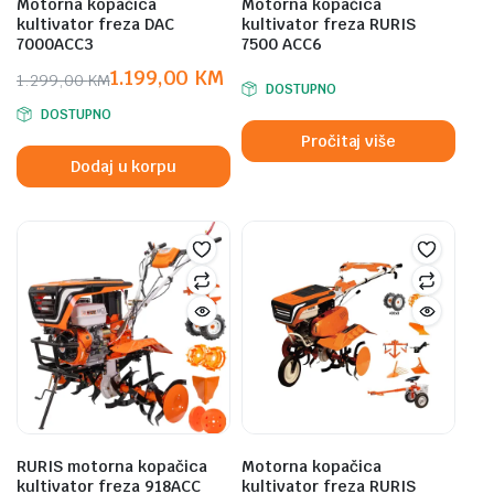
Motorna kopačica
Motorna kopačica
kultivator freza DAC
kultivator freza RURIS
7000ACC3
7500 ACC6
1.199,00
KM
1.299,00
KM
DOSTUPNO
Original
Current
DOSTUPNO
price
price
Pročitaj više
was:
is:
Dodaj u korpu
1.299,00 KM.
1.199,00 KM.
RURIS motorna kopačica
Motorna kopačica
kultivator freza 918ACC
kultivator freza RURIS