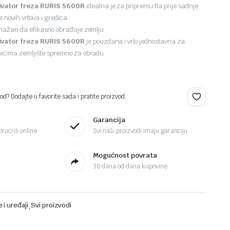
ivator freza RURIS 5600R
idealna je za pripremu tla prije sadnje
e novih vrtova i gredica.
 snažan da efikasno obrađuje zemlju.
ivator freza RURIS 5600R
je pouzdana i vrlo jednostavna za
nicima zemljište spremno za obradu.
d? Dodajte u favorite sada i pratite proizvod.
Garancija
ruci ili online
Svi naši proizvodi imaju garanciju
Mogućnost povrata
30 dana od dana kupovine
 i uređaji
,
Svi proizvodi