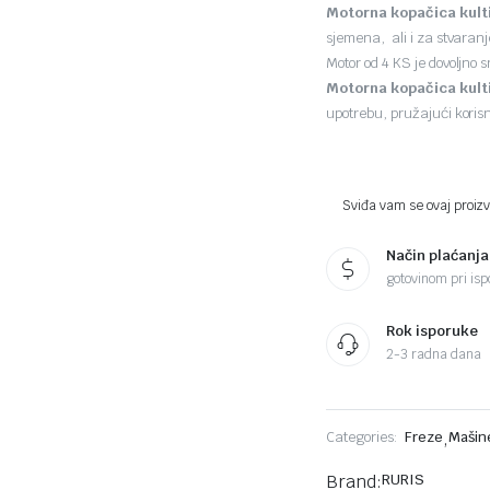
Motorna kopačica kult
sjemena, ali i za stvaranj
Motor od 4 KS je dovoljno
Motorna kopačica kult
upotrebu, pružajući koris
Sviđa vam se ovaj proizvo
Način plaćanja
gotovinom pri ispo
Rok isporuke
2-3 radna dana
Categories:
Freze
,
Mašine
Brand:
RURIS