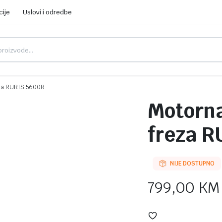
cije
Uslovi i odredbe
reza RURIS 5600R
Motorna
freza R
NIJE DOSTUPNO
799,00
KM