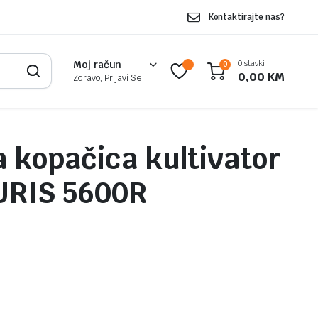
Kontaktirajte nas?
0 stavki
Moj račun
0
0,00
KM
Zdravo, Prijavi Se
 kopačica kultivator
URIS 5600R