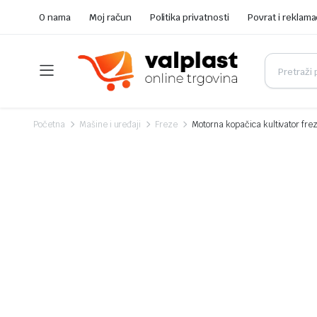
O nama
Moj račun
Politika privatnosti
Povrat i reklama
Početna
Mašine i uređaji
Freze
Motorna kopačica kultivator f