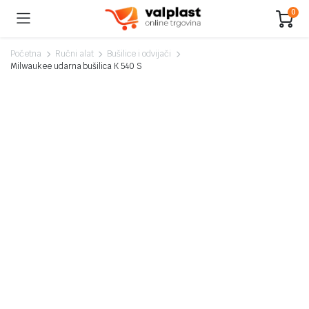
0
Početna
Ručni alat
Bušilice i odvijači
Milwaukee udarna bušilica K 540 S