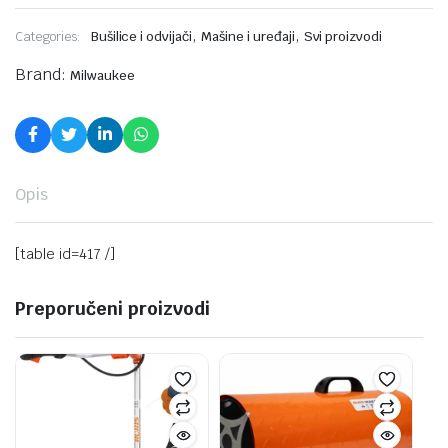
,
,
Categories:
Bušilice i odvijači
Mašine i uređaji
Svi proizvodi
Brand:
Milwaukee
Opis
[table id=417 /]
Preporučeni proizvodi