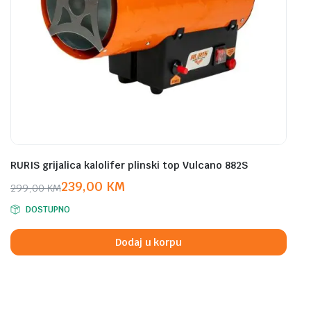
RURIS grijalica kalolifer plinski top Vulcano 882S
239,00
KM
299,00
KM
Original
Current
DOSTUPNO
price
price
was:
is:
Dodaj u korpu
299,00 KM.
239,00 KM.