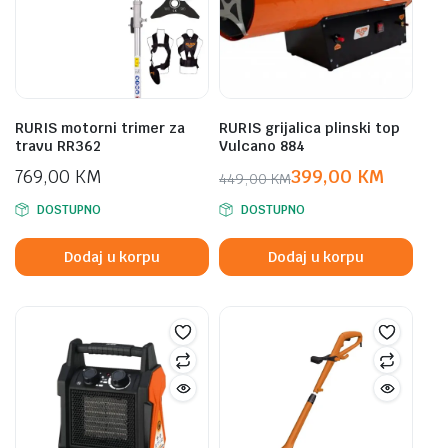
RURIS motorni trimer za
RURIS grijalica plinski top
travu RR362
Vulcano 884
769,00
KM
399,00
KM
449,00
KM
Original
Current
DOSTUPNO
DOSTUPNO
price
price
was:
is:
Dodaj u korpu
Dodaj u korpu
449,00 KM.
399,00 KM.