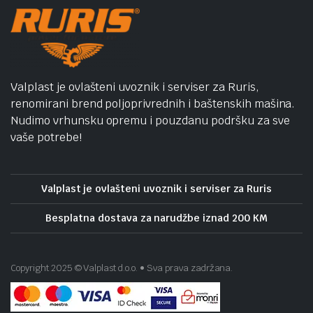
Valplast je ovlašteni uvoznik i serviser za Ruris,
renomirani brend poljoprivrednih i baštenskih mašina.
Nudimo vrhunsku opremu i pouzdanu podršku za sve
vaše potrebe!
Valplast je ovlašteni uvoznik i serviser za Ruris
Besplatna dostava za narudžbe iznad 200 KM
Copyright 2025 © Valplast d.o.o. • Sva prava zadržana.