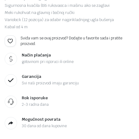
Sigurnosna kvačila štiti rukovaoca i mašinu ako se zaglavi
Meki rukohvat na glavnoj i bočnoj ručki
Variolock (12 pozicija) za odabir najprikladnijeg ugla bušenja
Kabal od 4 m
Sviđa vam se ovaj proizvod? Dodajte u favorite sada i pratite
proizvod.
Način plaćanja
gotovinom pri isporuci ili online
Garancija
Svi naši proizvodi imaju garanciju
Rok isporuke
2-3 radna dana
Mogućnost povrata
30 dana od dana kupovine