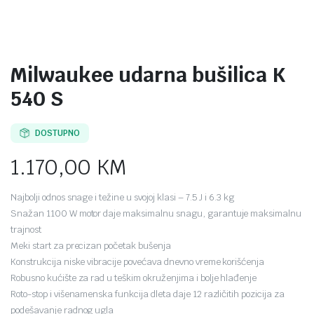
Milwaukee udarna bušilica K
540 S
DOSTUPNO
1.170,00
KM
Najbolji odnos snage i težine u svojoj klasi – 7.5 J i 6.3 kg
Snažan 1100 W motor daje maksimalnu snagu, garantuje maksimalnu
trajnost
Meki start za precizan početak bušenja
Konstrukcija niske vibracije povećava dnevno vreme korišćenja
Robusno kućište za rad u teškim okruženjima i bolje hlađenje
Roto-stop i višenamenska funkcija dleta daje 12 različitih pozicija za
podešavanje radnog ugla