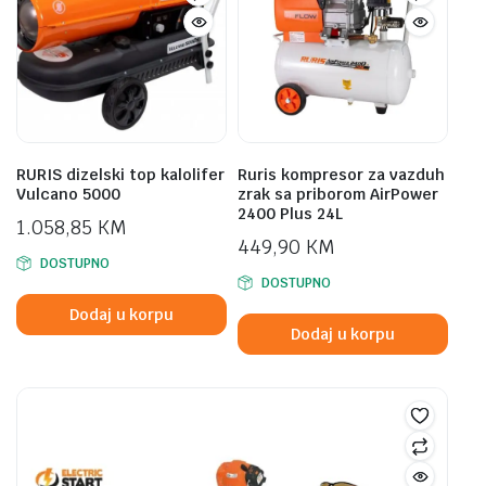
RURIS dizelski top kalolifer
Ruris kompresor za vazduh
Vulcano 5000
zrak sa priborom AirPower
2400 Plus 24L
1.058,85
KM
449,90
KM
DOSTUPNO
DOSTUPNO
Dodaj u korpu
Dodaj u korpu