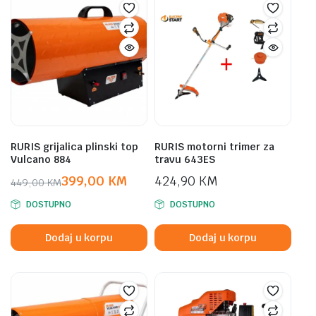
RURIS grijalica plinski top
RURIS motorni trimer za
Vulcano 884
travu 643ES
399,00
KM
424,90
KM
449,00
KM
Original
Current
DOSTUPNO
DOSTUPNO
price
price
was:
is:
Dodaj u korpu
Dodaj u korpu
449,00 KM.
399,00 KM.