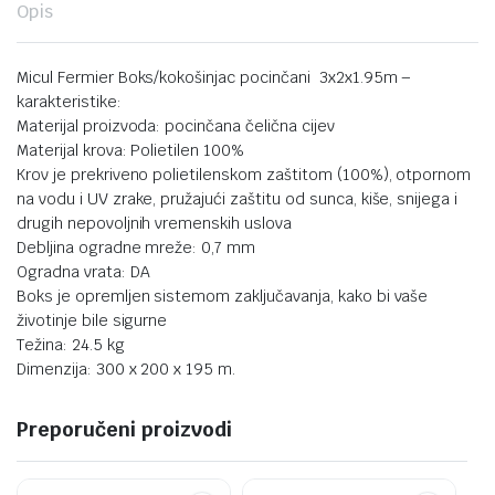
Opis
Micul Fermier Boks/kokošinjac pocinčani 3x2x1.95m –
karakteristike:
Materijal proizvoda: pocinčana čelična cijev
Materijal krova: Polietilen 100%
Krov je prekriveno polietilenskom zaštitom (100%), otpornom
na vodu i UV zrake, pružajući zaštitu od sunca, kiše, snijega i
drugih nepovoljnih vremenskih uslova
Debljina ogradne mreže: 0,7 mm
Ogradna vrata: DA
Boks je opremljen sistemom zaključavanja, kako bi vaše
životinje bile sigurne
Težina: 24.5 kg
Dimenzija: 300 x 200 x 195 m.
Preporučeni proizvodi