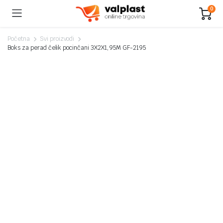
0
Početna
Svi proizvodi
Boks za perad čelik pocinčani 3X2X1,95M GF-2195