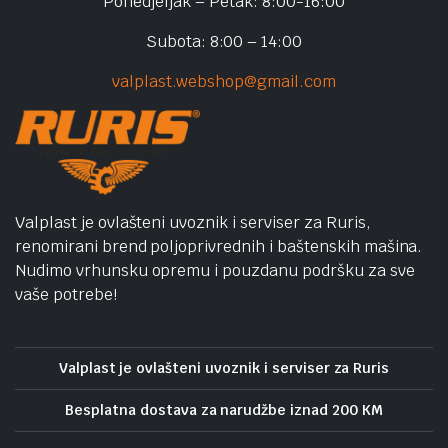
Ponedjeljak – Petak: 8:00-16:00
Subota: 8:00 – 14:00
valplast.webshop@gmail.com
Valplast je ovlašteni uvoznik i serviser za Ruris,
renomirani brend poljoprivrednih i baštenskih mašina.
Nudimo vrhunsku opremu i pouzdanu podršku za sve
vaše potrebe!
Valplast je ovlašteni uvoznik i serviser za Ruris
Besplatna dostava za narudžbe iznad 200 KM