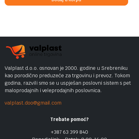
Valplast d.o.o. osnovan je 2000. godine u Srebreniku
kao porodično preduzeće za trgovinu i prevoz. Tokom
godina, razvili smo se u uspješan poslovni sistem s pet
maloprodajnih i veleprodajnih poslovnica.
valplast.doo@gmail.com
Trebate pomoć?
+387 63 399 840