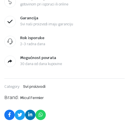
gotovinom pri isporuci ili online
Garancija
Svi naši proizvodi imaju garanciju
Rok isporuke
2-3 radna dana
Mogućnost povrata
30 dana od dana kupovine
Category:
Svi proizvodi
Brand:
Micul Fermier