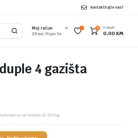
Kontaktirajte nas?
0 stavki
Moj račun
0
0,00
KM
Zdravo, Prijavi Se
 duple 4 gazišta
luminijuma sa nosivosti do 150 kg.