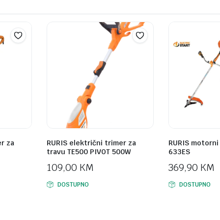
er za
RURIS električni trimer za
RURIS motorni 
travu TE500 PIVOT 500W
633ES
109,00
KM
369,90
KM
DOSTUPNO
DOSTUPNO