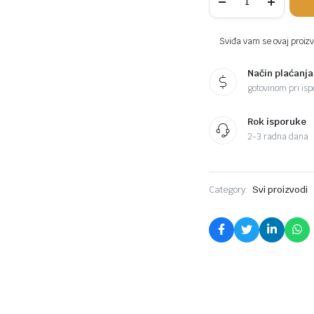
duple
4
gazišta
komada
Sviđa vam se ovaj proizvo
Način plaćanja
gotovinom pri ispo
Rok isporuke
2-3 radna dana
Category:
Svi proizvodi