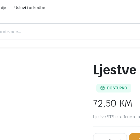
cije
Uslovi i odredbe
Ljestve
DOSTUPNO
72,50
KM
Ljestve STS izrađene od a
Ljestve