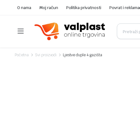
O nama
Moj račun
Politika privatnosti
Povrat i reklama
Početna
Svi proizvodi
Ljestve duple 4 gazišta