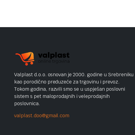
Valplast d.o.o. osnovan je 2000. godine u Srebreniku
kao porodično preduzeće za trgovinu i prevoz.
Tokom godina, razvili smo se u uspješan poslovni
sistem s pet maloprodajnih i veleprodajnih
poslovnica.
valplast.doo@gmail.com