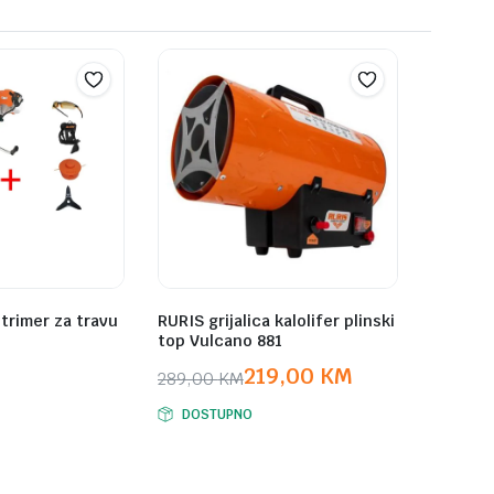
trimer za travu
RURIS grijalica kalolifer plinski
top Vulcano 881
219,00
KM
289,00
KM
Original
Current
DOSTUPNO
price
price
was:
is:
289,00 KM.
219,00 KM.