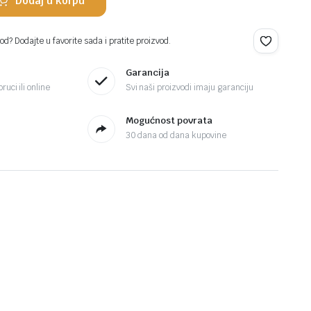
Dodaj u korpu
d? Dodajte u favorite sada i pratite proizvod.
Garancija
ruci ili online
Svi naši proizvodi imaju garanciju
Mogućnost povrata
30 dana od dana kupovine