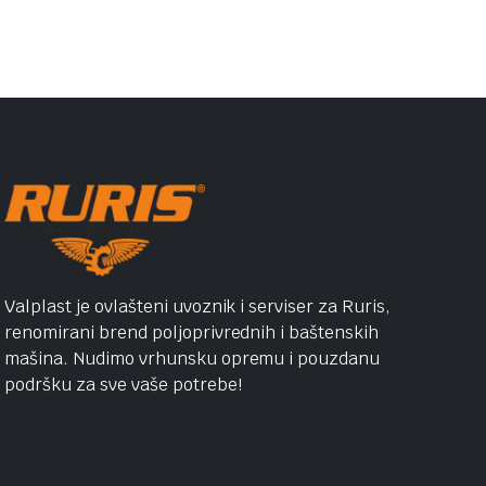
Valplast je ovlašteni uvoznik i serviser za Ruris,
renomirani brend poljoprivrednih i baštenskih
mašina. Nudimo vrhunsku opremu i pouzdanu
podršku za sve vaše potrebe!