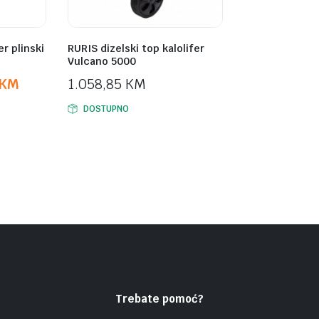
er plinski
RURIS dizelski top kalolifer
Vulcano 5000
KM
1.058,85
KM
DOSTUPNO
Trebate pomoć?