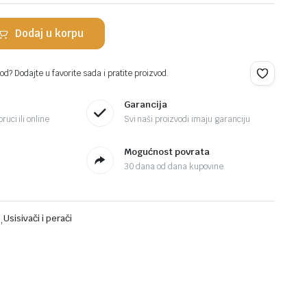
Dodaj u korpu
.
.
d? Dodajte u favorite sada i pratite proizvod.
Garancija
ruci ili online
Svi naši proizvodi imaju garanciju
Mogućnost povrata
30 dana od dana kupovine
i
,
Usisivači i perači