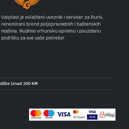
Valplast je ovlašteni uvoznik i serviser za Ruris,
renomirani brend poljoprivrednih i baštenskih
mašina. Nudimo vrhunsku opremu i pouzdanu
podršku za sve vaše potrebe!
udžbe iznad 200 KM