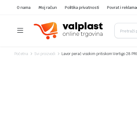
O nama
Moj račun
Politika privatnosti
Povrat i reklama
Početna
Svi proizvodi
Lavor perač visokim pritiskom Vertigo 28 PR