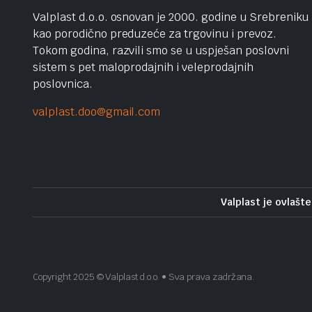
Valplast d.o.o. osnovan je 2000. godine u Srebreniku
kao porodično preduzeće za trgovinu i prevoz.
Tokom godina, razvili smo se u uspješan poslovni
sistem s pet maloprodajnih i veleprodajnih
poslovnica.
valplast.doo@gmail.com
Valplast je ovlašte
Copyright 2025 © Valplast d.o.o. • Sva prava zadržana.