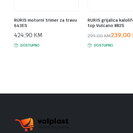
RURIS motorni trimer za travu
RURIS grijalica kalolif
643ES
top Vulcano 882S
424,90
KM
239,00
299,00
KM
Original
Current
DOSTUPNO
DOSTUPNO
price
price
was:
is:
299,00 KM.
239,00 KM.