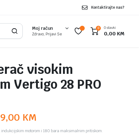
Kontaktirajte nas?
0 stavki
Moj račun
0
0,00
KM
Zdravo, Prijavi Se
erač visokim
om Vertigo 28 PRO
49,00
KM
a indukcijskim motorom i 180 bara maksimalnim pritiskom.