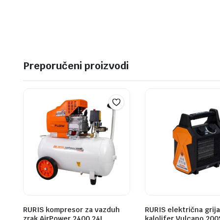
Preporučeni proizvodi
RURIS kompresor za vazduh
RURIS električna grija
zrak AirPower 2400 24L
kalolifer Vulcano 200