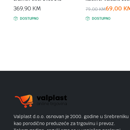
369,90
KM
69,00
K
79,00
KM
Original
Current
DOSTUPNO
DOSTUPNO
price
price
was:
is:
79,00 KM.
69,00 KM.
Valplast d.o.o. osnovan je 2000. godine u Srebreniku
kao porodično preduzeće za trgovinu i prevoz.