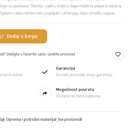
dvije su podesive. Štoviše, radnu dubinu daje mobilna potpora vezana
. Tijekom rada noževi režu pupoljak i uklanjaju bilje između usjeva.
Dodaj u korpu
d? Dodajte u favorite sada i pratite proizvod.
Garancija
ruci ili online
Svi naši proizvodi imaju garanciju
Mogućnost povrata
30 dana od dana kupovine
aji
,
Oprema i potrošni materijal
,
Svi proizvodi