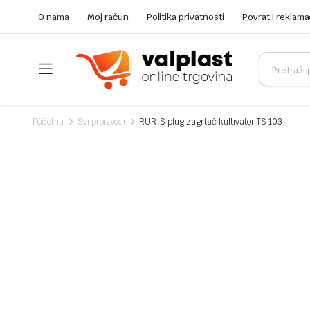
O nama
Moj račun
Politika privatnosti
Povrat i reklama
Početna
Svi proizvodi
RURIS plug zagrtač kultivator TS 103