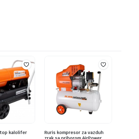
top kalolifer
Ruris kompresor za vazduh
zrak sa priborom AirPower