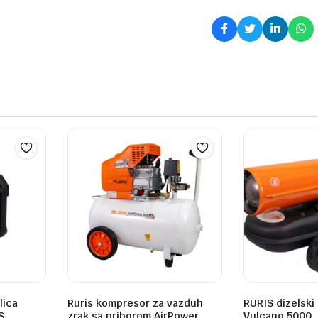
lica
Ruris kompresor za vazduh
RURIS dizelski 
S
zrak sa priborom AirPower
Vulcano 5000