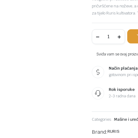
pričvršćene na noževe, a 
za tijelo Ruris kultivatora
RURIS
plug
zagrtač
kultivator
TS
Sviđa vam se ovaj proizvo
103
komada
Način plaćanja
gotovinom pri ispo
Rok isporuke
2-3 radna dana
Categories:
Mašine i uređ
Brand:
RURIS