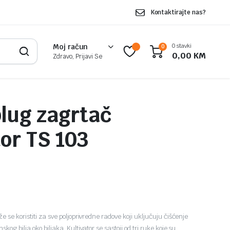
Kontaktirajte nas?
0 stavki
Moj račun
0
0,00
KM
Zdravo, Prijavi Se
lug zagrtač
tor TS 103
e se koristiti za sve poljoprivredne radove koji uključuju čišćenje
kog bilja oko biljaka. Kultivator se sastoji od tri ruke koje su