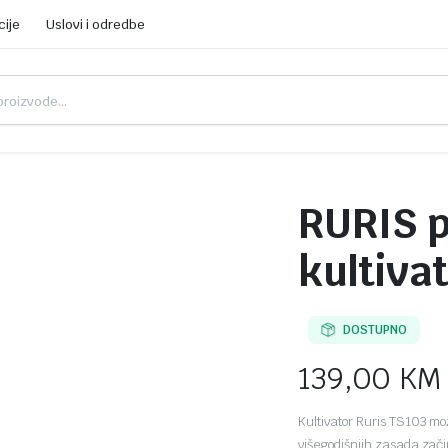
cije
Uslovi i odredbe
RURIS p
kultiva
DOSTUPNO
139,00
KM
Kultivator Ruris TS103 mož
višegodišnjih zasada začins