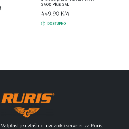
2400 Plus 24L
M
449,90
KM
DOSTUPNO
Valplast je ovlašteni uvoznik i serviser za Ruris,