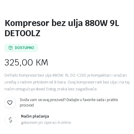
Kompresor bez ulja 880W 9L
DETOOLZ
DOSTUPNO
325,00
KM
DeToolz Kompresor bez ulja 880W, 9L DZ-C265 je kompaktan i snažan
uređaj s radnim pritiskom od 8 bara. Ovaj kompresor radi bez ulja i na taj
način omogućuje dovod čistog zraka bez zagađivača.
Sviđa vam se ovaj proizvod? Dodajte u favorite sada i pratite
proizvod.
Način plaćanja
gotovinom pri isporuci ili online