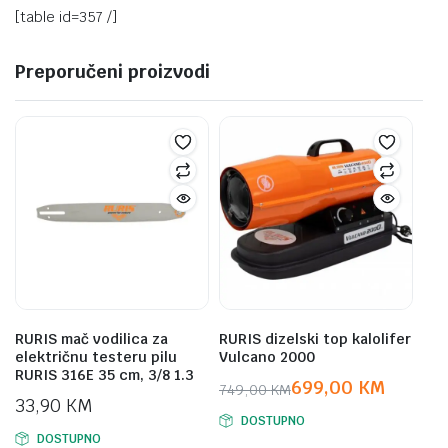
[table id=357 /]
Preporučeni proizvodi
RURIS mač vodilica za
RURIS dizelski top kalolifer
električnu testeru pilu
Vulcano 2000
RURIS 316E 35 cm, 3/8 1.3
699,00
KM
749,00
KM
33,90
KM
Original
Current
DOSTUPNO
price
price
DOSTUPNO