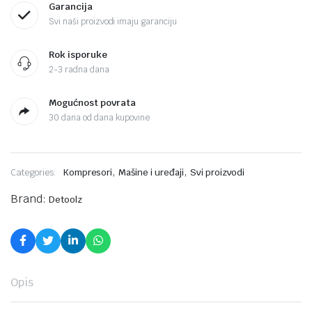
Garancija
Svi naši proizvodi imaju garanciju
Rok isporuke
2-3 radna dana
Mogućnost povrata
30 dana od dana kupovine
,
,
Categories:
Kompresori
Mašine i uređaji
Svi proizvodi
Brand:
Detoolz
Opis