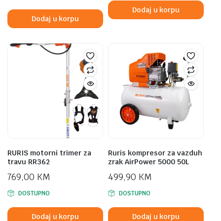
was:
is:
Dodaj u korpu
749,00 KM.
699,00 KM.
Dodaj u korpu
RURIS motorni trimer za
Ruris kompresor za vazduh
travu RR362
zrak AirPower 5000 50L
769,00
KM
499,90
KM
DOSTUPNO
DOSTUPNO
Dodaj u korpu
Dodaj u korpu