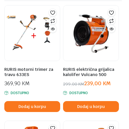
RURIS motorni trimer za
RURIS električna grijalica
travu 633ES
kalolifer Vulcano 500
369,90
KM
239,00
KM
299,00
KM
Original
Current
DOSTUPNO
DOSTUPNO
price
price
was:
is:
Dodaj u korpu
Dodaj u korpu
299,00 KM.
239,00 KM.