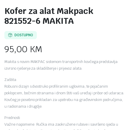
Kofer za alat Makpack
821552-6 MAKITA
DOSTUPNO
95,00
KM
Makita s novim MAKPAC sistemom transportnih kovčega predstavlja
izvrsno rješenje za skladištenje i prijevoz alata.
Zaštita
Robusni dizajn s dvostruko profiliranim uglovima, te pojačanim
poklopcem, bočnim stranama i dnom štiti vaš uređaj i pribor od udaraca.
Kovčeg je posebno prikladan za upotrebu na građevinskim područjima,
u radionama i drugdje.
Prednosti
Važne napomene: Ručka ima zaokružene rubove i savršeno sjeda u