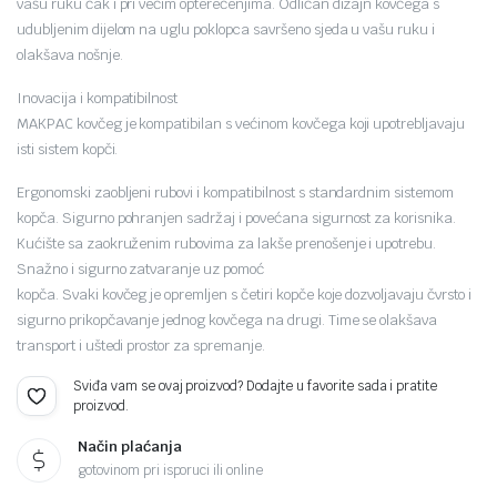
vašu ruku čak i pri većim opterećenjima. Odličan dizajn kovčega s
udubljenim dijelom na uglu poklopca savršeno sjeda u vašu ruku i
olakšava nošnje.
Inovacija i kompatibilnost
MAKPAC kovčeg je kompatibilan s većinom kovčega koji upotrebljavaju
isti sistem kopči.
Ergonomski zaobljeni rubovi i kompatibilnost s standardnim sistemom
kopča. Sigurno pohranjen sadržaj i povećana sigurnost za korisnika.
Kućište sa zaokruženim rubovima za lakše prenošenje i upotrebu.
Snažno i sigurno zatvaranje uz pomoć
kopča. Svaki kovčeg je opremljen s četiri kopče koje dozvoljavaju čvrsto i
sigurno prikopčavanje jednog kovčega na drugi. Time se olakšava
transport i uštedi prostor za spremanje.
Sviđa vam se ovaj proizvod? Dodajte u favorite sada i pratite
proizvod.
Način plaćanja
gotovinom pri isporuci ili online