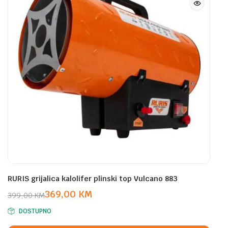
RURIS grijalica kalolifer plinski top Vulcano 883
369,00
KM
399,00
KM
Original
Current
DOSTUPNO
price
price