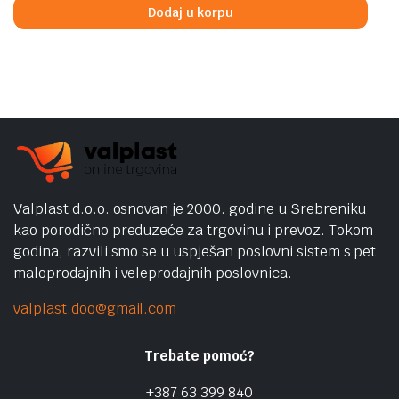
was:
is:
Dodaj u korpu
399,00 KM.
369,00 KM.
Valplast d.o.o. osnovan je 2000. godine u Srebreniku
kao porodično preduzeće za trgovinu i prevoz. Tokom
godina, razvili smo se u uspješan poslovni sistem s pet
maloprodajnih i veleprodajnih poslovnica.
valplast.doo@gmail.com
Trebate pomoć?
+387 63 399 840