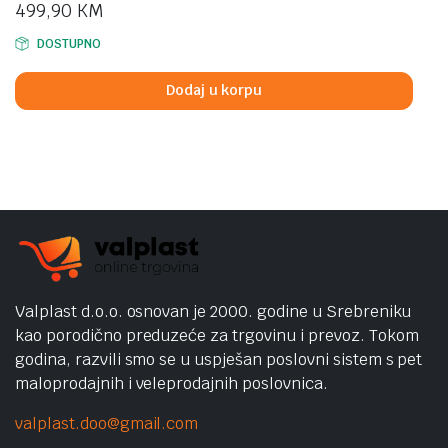
499,90
KM
DOSTUPNO
Dodaj u korpu
Valplast d.o.o. osnovan je 2000. godine u Srebreniku
kao porodično preduzeće za trgovinu i prevoz. Tokom
godina, razvili smo se u uspješan poslovni sistem s pet
maloprodajnih i veleprodajnih poslovnica.
valplast.doo@gmail.com