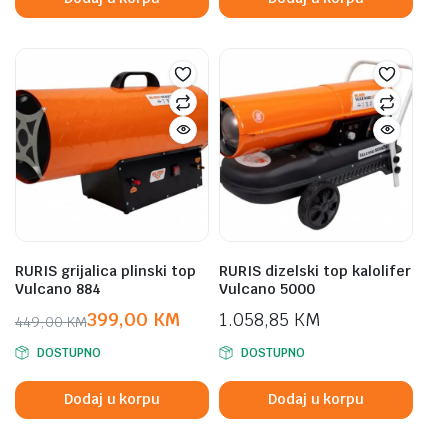
RURIS grijalica plinski top
RURIS dizelski top kalolifer
Vulcano 884
Vulcano 5000
399,00
KM
1.058,85
KM
449,00
KM
Original
Current
DOSTUPNO
DOSTUPNO
price
price
was:
is:
Dodaj u korpu
Dodaj u korpu
449,00 KM.
399,00 KM.