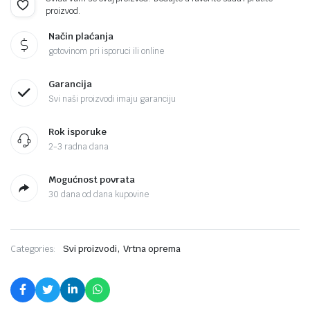
proizvod.
Način plaćanja
gotovinom pri isporuci ili online
Garancija
Svi naši proizvodi imaju garanciju
Rok isporuke
2-3 radna dana
Mogućnost povrata
30 dana od dana kupovine
,
Categories:
Svi proizvodi
Vrtna oprema