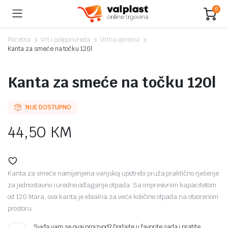
0
Početna
Vrt i poljoprivreda
Vrtna oprema
Kanta za smeće na točku 120l
Kanta za smeće na točku 120l
NIJE DOSTUPNO
44,50
KM
Kanta za smeće namijenjena vanjskoj upotrebi pruža praktično rješenje
za jednostavno i uredno odlaganje otpada. Sa impresivnim kapacitetom
od 120 litara, ova kanta je idealna za veće količine otpada na otvorenom
prostoru.
Sviđa vam se ovaj proizvod? Dodajte u favorite sada i pratite