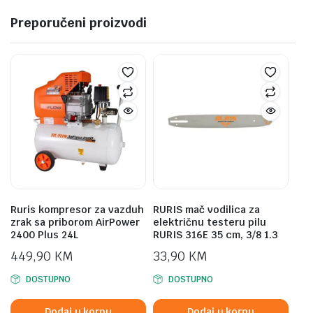
Preporučeni proizvodi
Ruris kompresor za vazduh
RURIS mač vodilica za
zrak sa priborom AirPower
električnu testeru pilu
2400 Plus 24L
RURIS 316E 35 cm, 3/8 1.3
449,90
KM
33,90
KM
DOSTUPNO
DOSTUPNO
Dodaj u korpu
Dodaj u korpu