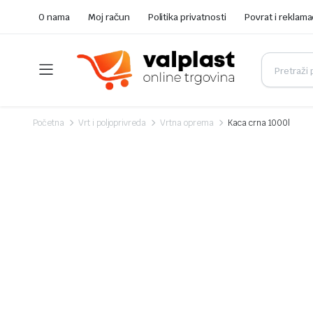
O nama
Moj račun
Politika privatnosti
Povrat i reklama
Početna
Vrt i poljoprivreda
Vrtna oprema
Kaca crna 1000l