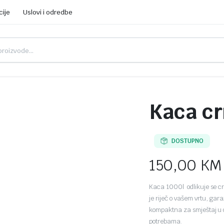
cije
Uslovi i odredbe
Kaca cr
DOSTUPNO
150,00
KM
Kaca 1000l odlikuje se crn
je riječ o vašem vrtu, gar
kompaktna za smještaj u o
potrebama.