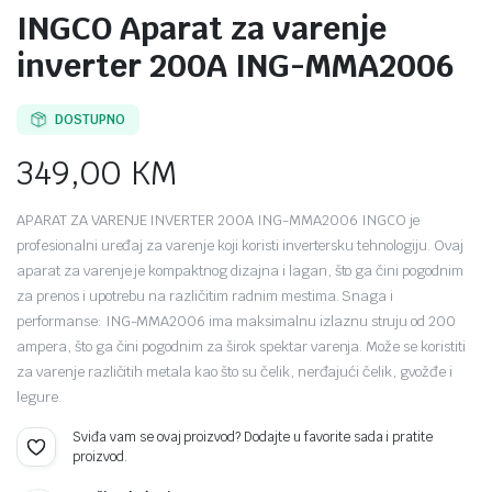
INGCO Aparat za varenje
inverter 200A ING-MMA2006
DOSTUPNO
349,00
KM
APARAT ZA VARENJE INVERTER 200A ING-MMA2006 INGCO je
profesionalni uređaj za varenje koji koristi invertersku tehnologiju. Ovaj
aparat za varenje je kompaktnog dizajna i lagan, što ga čini pogodnim
za prenos i upotrebu na različitim radnim mestima. Snaga i
performanse: ING-MMA2006 ima maksimalnu izlaznu struju od 200
ampera, što ga čini pogodnim za širok spektar varenja. Može se koristiti
za varenje različitih metala kao što su čelik, nerđajući čelik, gvožđe i
legure.
Sviđa vam se ovaj proizvod? Dodajte u favorite sada i pratite
proizvod.