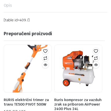
Opis
[table id=409 /]
Preporučeni proizvodi
RURIS električni trimer za
Ruris kompresor za vazduh
travu TE500 PIVOT 500W
zrak sa priborom AirPower
2400 Plus 24L