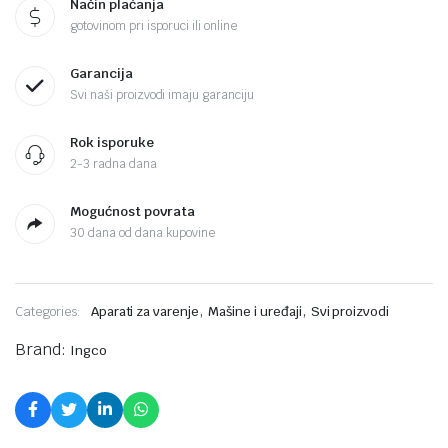
Način plaćanja
gotovinom pri isporuci ili online
Garancija
Svi naši proizvodi imaju garanciju
Rok isporuke
2-3 radna dana
Mogućnost povrata
30 dana od dana kupovine
,
,
Categories:
Aparati za varenje
Mašine i uređaji
Svi proizvodi
Brand:
Ingco