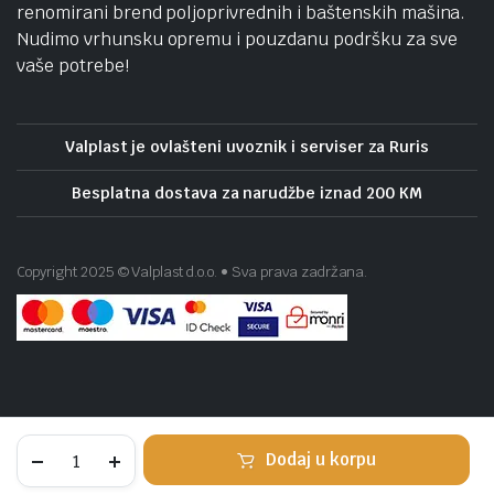
renomirani brend poljoprivrednih i baštenskih mašina.
Nudimo vrhunsku opremu i pouzdanu podršku za sve
vaše potrebe!
Valplast je ovlašteni uvoznik i serviser za Ruris
Besplatna dostava za narudžbe iznad 200 KM
Copyright 2025 © Valplast d.o.o. • Sva prava zadržana.
INGCO
Dodaj u korpu
Aparat
za
STORE
SEARCH
WISHLIST
ACCOUNT
KATEGORIJE