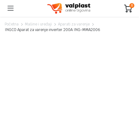
0
Početna
Mašine i uređaji
Aparati za varenje
INGCO Aparat za varenje inverter 200A ING-MMA2006