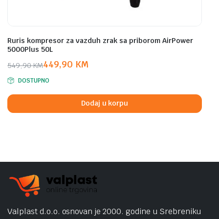
Ruris kompresor za vazduh zrak sa priborom AirPower
5000Plus 50L
449,90
KM
549,90
KM
Original
Current
DOSTUPNO
price
price
was:
is:
Dodaj u korpu
549,90 KM.
449,90 KM.
Valplast d.o.o. osnovan je 2000. godine u Srebreniku