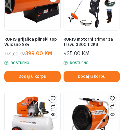
RURIS grijalica plinski top
RURIS motorni trimer za
Vulcano 884
travu 330C 1.2KS
399,00
KM
425,00
KM
449,00
KM
Original
Current
DOSTUPNO
DOSTUPNO
price
price
was:
is:
Dodaj u korpu
Dodaj u korpu
449,00 KM.
399,00 KM.