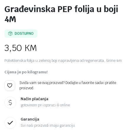
Građevinska PEP folija u boji
4M
DOSTUPNO
3,50
KM
Polietilenska folija u zelenoj boji napravljena od regenerata, širine 4m.
Cijena je po kilogramu!
Sviđa vam se ovaj proizvod? Dodajte u favorite sada i pratite
proizvod.
Način plaćanja
gotovinom pri isporuci ili online
Garancija
Svi naši proizvodi imaju garanciju