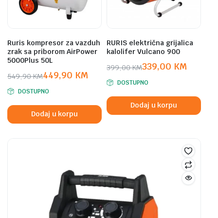
Ruris kompresor za vazduh
RURIS električna grijalica
zrak sa priborom AirPower
kalolifer Vulcano 900
5000Plus 50L
339,00
KM
399,00
KM
449,90
KM
Original
Current
549,90
KM
DOSTUPNO
Original
Current
price
price
DOSTUPNO
price
price
was:
is:
Dodaj u korpu
was:
is:
399,00 KM.
339,00 KM.
Dodaj u korpu
549,90 KM.
449,90 KM.