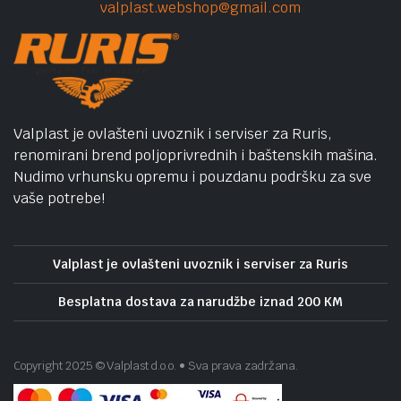
valplast.webshop@gmail.com
Valplast je ovlašteni uvoznik i serviser za Ruris,
renomirani brend poljoprivrednih i baštenskih mašina.
Nudimo vrhunsku opremu i pouzdanu podršku za sve
vaše potrebe!
Valplast je ovlašteni uvoznik i serviser za Ruris
Besplatna dostava za narudžbe iznad 200 KM
Copyright 2025 © Valplast d.o.o. • Sva prava zadržana.