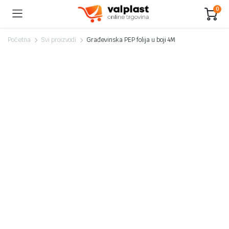
0
Početna
Svi proizvodi
Građevinska PEP folija u boji 4M