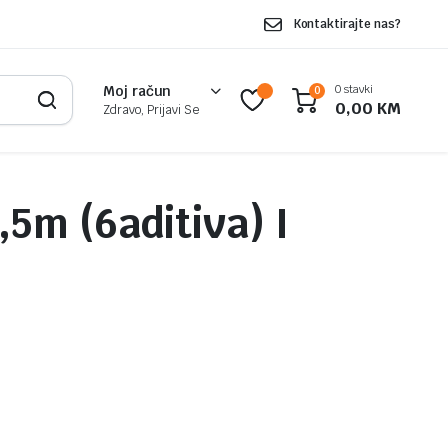
Kontaktirajte nas?
0 stavki
Moj račun
0
0,00
KM
Zdravo, Prijavi Se
2,5m (6aditiva) I