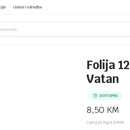
cije
Uslovi i odredbe
Folija 1
Vatan
DOSTUPNO
8,50
KM
Cijena po 1kg 8,50KM.