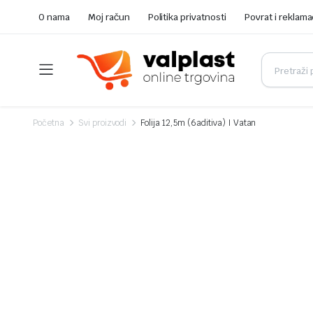
O nama
Moj račun
Politika privatnosti
Povrat i reklama
Početna
Svi proizvodi
Folija 12,5m (6aditiva) I Vatan