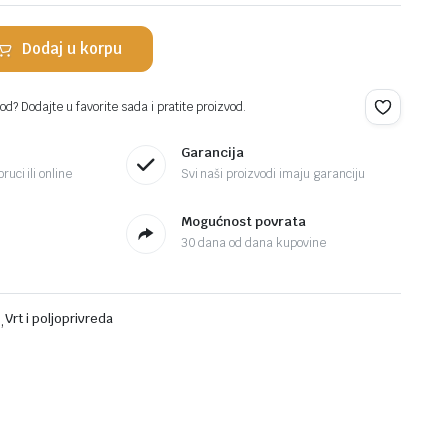
Dodaj u korpu
d? Dodajte u favorite sada i pratite proizvod.
Garancija
ruci ili online
Svi naši proizvodi imaju garanciju
Mogućnost povrata
30 dana od dana kupovine
i
,
Vrt i poljoprivreda