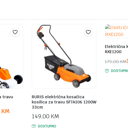
Električna 
RXE1200
179,00
KM
Original
Current
DOSTUPN
price
price
was:
is:
179,00 K
109,00 K
a travu
RURIS električna kosačica
kosilica za travu SF7A106 1200W
33cm
0
KM
149,00
KM
DOSTUPNO