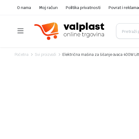
O nama
Moj račun
Politika privatnosti
Povrat i reklama
Početna
Svi proizvodi
Električna mašina za šišanje ovaca 400W Lit