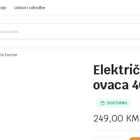
cije
Uslovi i odredbe
tle Farmer
Elektri
ovaca 4
DOSTUPNO
249,00
KM
Električna