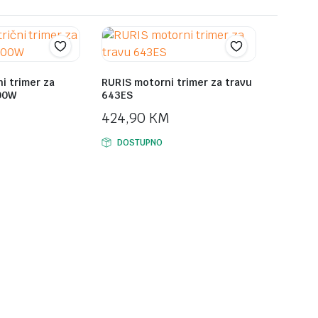
ni trimer za
RURIS motorni trimer za travu
00W
643ES
424,90
KM
DOSTUPNO