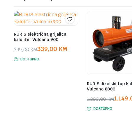
RURIS električna grijalica
kalolifer Vulcano 900
339,00
KM
399,00
KM
Original
Current
DOSTUPNO
price
price
was:
is:
399,00 KM.
339,00 KM.
RURIS dizelski top kal
Vulcano 8000
1.149
1.200,00
KM
Original
Current
DOSTUPNO
price
price
was:
is:
1.200,00 KM.
1.149,00 KM.