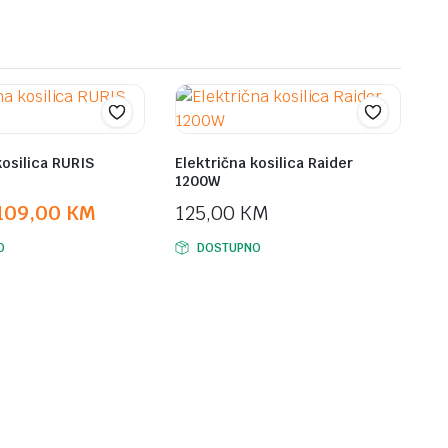
kosilica RURIS
Električna kosilica Raider
1200W
109,00
KM
125,00
KM
O
DOSTUPNO
M.
M.