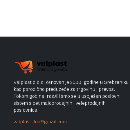
was:
is:
235,00 KM.
139,00 KM.
Valplast d.o.o. osnovan je 2000. godine u Srebreniku
kao porodično preduzeće za trgovinu i prevoz.
Tokom godina, razvili smo se u uspješan poslovni
sistem s pet maloprodajnih i veleprodajnih
poslovnica.
valplast.doo@gmail.com