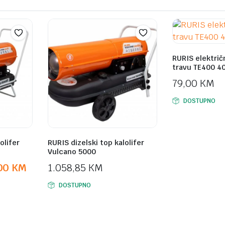
RURIS električ
travu TE400 4
79,00
KM
DOSTUPNO
olifer
RURIS dizelski top kalolifer
Vulcano 5000
,00
KM
1.058,85
KM
DOSTUPNO