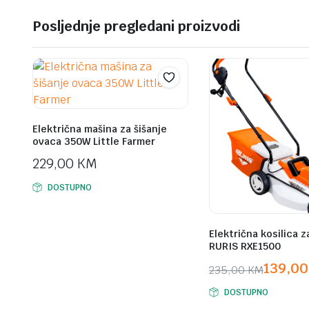
Posljednje pregledani proizvodi
Električna mašina za šišanje
ovaca 350W Little Farmer
229,00
KM
DOSTUPNO
Električna kosilica z
RURIS RXE1500
139,0
235,00
KM
Original
Current
DOSTUPNO
price
price