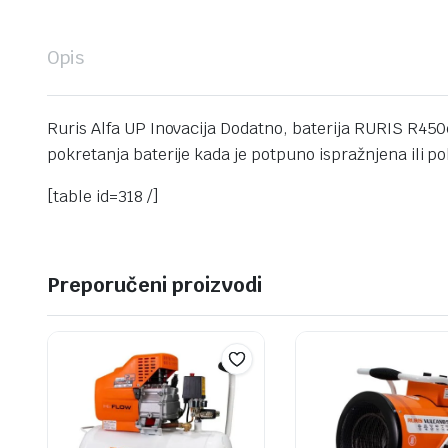
Opis
Ruris Alfa UP Inovacija Dodatno, baterija RURIS R45
pokretanja baterije kada je potpuno ispražnjena ili 
[table id=318 /]
Preporučeni proizvodi