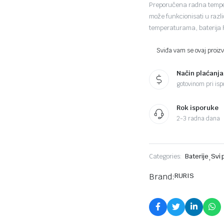
Preporučena radna temper
može funkcionisati u različ
temperaturama, baterija 
Sviđa vam se ovaj proizvo
Način plaćanja
gotovinom pri ispo
Rok isporuke
2-3 radna dana
Categories:
Baterije
,
Svi 
Brand:
RURIS