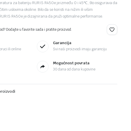
atura za bateriju RURIS R450e je između 0 i 45℃, što osigurava da
itim uslovima okoline. Bilo da se koristi na nižim ili višim
RURIS R450e je dizajnirana da pruži optimalne performanse.
d? Dodajte u favorite sada i pratite proizvod.
Garancija
ruci ili online
Svi naši proizvodi imaju garanciju
Mogućnost povrata
30 dana od dana kupovine
proizvodi