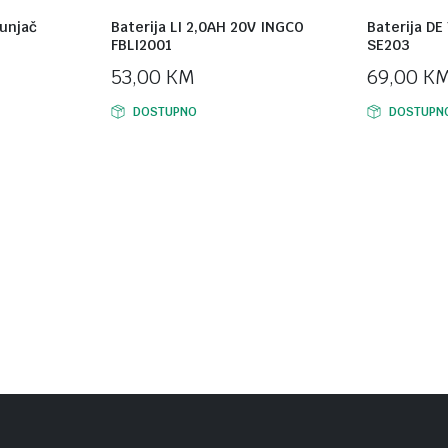
punjač
Baterija LI 2,0AH 20V INGCO
Baterija D
FBLI2001
SE203
53,00
KM
69,00
K
DOSTUPNO
DOSTUPN