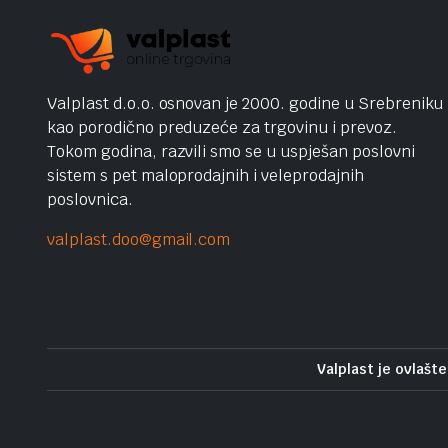
Valplast d.o.o. osnovan je 2000. godine u Srebreniku
kao porodično preduzeće za trgovinu i prevoz.
Tokom godina, razvili smo se u uspješan poslovni
sistem s pet maloprodajnih i veleprodajnih
poslovnica.
valplast.doo@gmail.com
Valplast je ovlašte