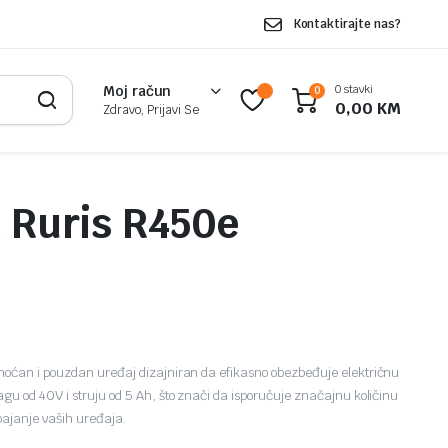
Kontaktirajte nas?
0 stavki
Moj račun
0
0,00
KM
Zdravo, Prijavi Se
a Ruris R450e
moćan i pouzdan uređaj dizajniran da efikasno obezbeđuje električnu
gu od 40V i struju od 5 Ah, što znači da isporučuje značajnu količinu
pajanje vaših uređaja.