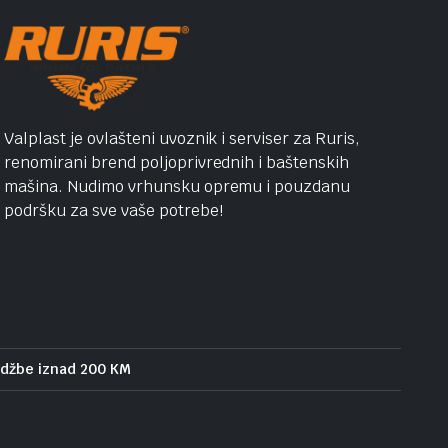
Valplast je ovlašteni uvoznik i serviser za Ruris,
renomirani brend poljoprivrednih i baštenskih
mašina. Nudimo vrhunsku opremu i pouzdanu
podršku za sve vaše potrebe!
udžbe iznad 200 KM