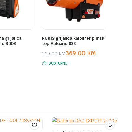
a grijalica
RURIS grijalica kalolifer plinski
ano 300S
top Vulcano 883
369,00
KM
399,00
KM
Original
Current
DOSTUPNO
price
price
was:
is:
399,00 KM.
369,00 KM.