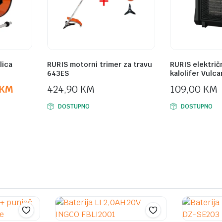
lica
RURIS motorni trimer za travu
RURIS električn
643ES
kalolifer Vulc
KM
424,90
KM
109,00
KM
DOSTUPNO
DOSTUPNO