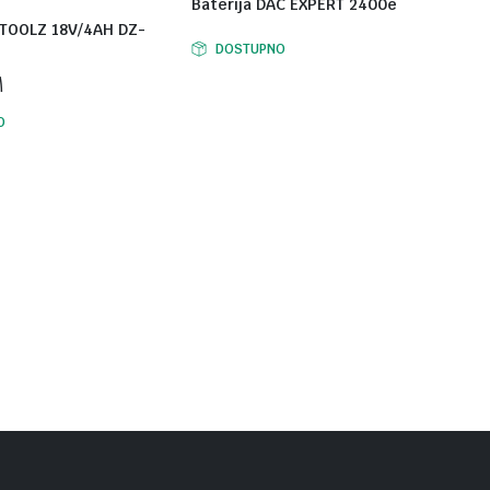
Baterija DAC EXPERT 2400e
E TOOLZ 18V/4AH DZ-
DOSTUPNO
M
O