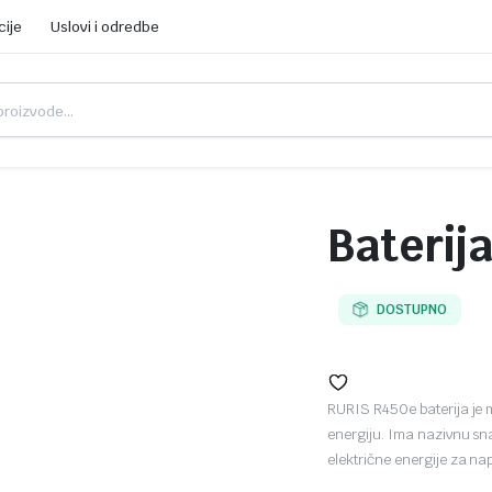
cije
Uslovi i odredbe
Baterij
DOSTUPNO
RURIS R450e baterija je 
energiju. Ima nazivnu sna
električne energije za na