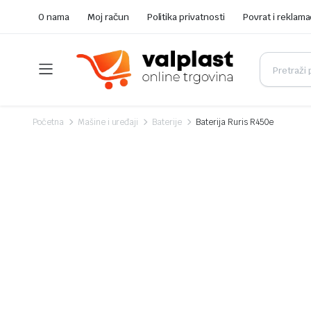
O nama
Moj račun
Politika privatnosti
Povrat i reklama
Početna
Mašine i uređaji
Baterije
Baterija Ruris R450e