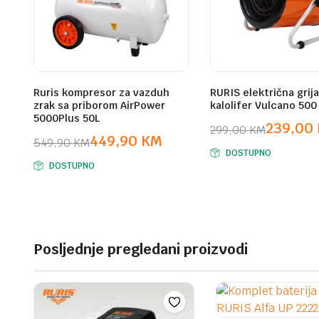
Ruris kompresor za vazduh
RURIS električna grija
zrak sa priborom AirPower
kalolifer Vulcano 500
5000Plus 50L
239,00
299,00
KM
449,90
KM
549,90
KM
Original
Current
DOSTUPNO
Original
Current
price
price
DOSTUPNO
price
price
was:
is:
was:
is:
299,00 KM.
239,00 KM.
549,90 KM.
449,90 KM.
Posljednje pregledani proizvodi