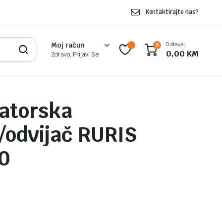
Kontaktirajte nas?
0 stavki
Moj račun
0
0,00
KM
Zdravo, Prijavi Se
atorska
a/odvijač RURIS
0