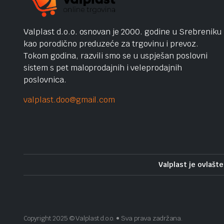
Valplast d.o.o. osnovan je 2000. godine u Srebreniku
kao porodično preduzeće za trgovinu i prevoz.
Tokom godina, razvili smo se u uspješan poslovni
sistem s pet maloprodajnih i veleprodajnih
poslovnica.
valplast.doo@gmail.com
Valplast je ovlašte
Copyright 2025 © Valplast d.o.o. • Sva prava zadržana.