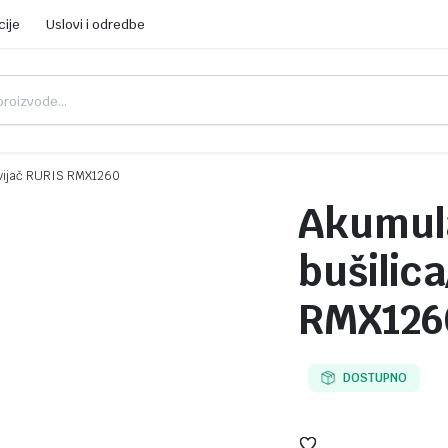
cije
Uslovi i odredbe
dvijač RURIS RMX1260
Akumul
bušilic
RMX126
DOSTUPNO