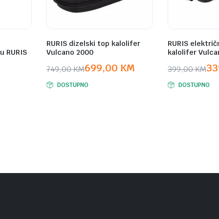
RURIS dizelski top kalolifer
RURIS električn
lu RURIS
Vulcano 2000
kalolifer Vulc
699,00
KM
33
749,00
KM
399,00
KM
Original
Current
Original
Current
DOSTUPNO
DOSTUPNO
price
price
price
price
was:
is:
was:
is:
749,00 KM.
699,00 KM.
399,00 KM.
339,00 KM.