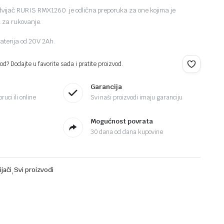
dvijač RURIS RMX1260 je odlična preporuka za one kojima je
k za rukovanje.
baterija od 20V 2Ah.
d? Dodajte u favorite sada i pratite proizvod.
Garancija
ruci ili online
Svi naši proizvodi imaju garanciju
Mogućnost povrata
30 dana od dana kupovine
ijači
,
Svi proizvodi