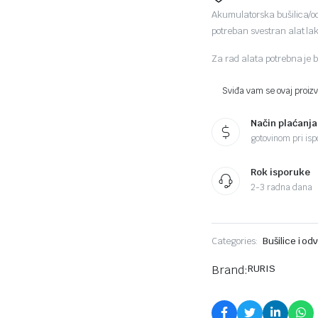
Akumulatorska bušilica/o
potreban svestran alat la
Za rad alata potrebna je 
Sviđa vam se ovaj proizvo
Način plaćanja
gotovinom pri ispo
Rok isporuke
2-3 radna dana
Categories:
Bušilice i odv
Brand:
RURIS