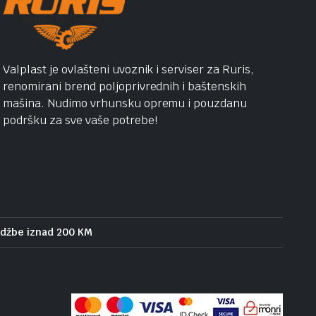
Valplast je ovlašteni uvoznik i serviser za Ruris,
renomirani brend poljoprivrednih i baštenskih
mašina. Nudimo vrhunsku opremu i pouzdanu
podršku za sve vaše potrebe!
udžbe iznad 200 KM