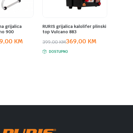
a grijalica
RURIS grijalica kalolifer plinski
ano 900
top Vulcano 883
9,00
KM
369,00
KM
399,00
KM
Original
Current
DOSTUPNO
price
price
was:
is:
399,00 KM.
369,00 KM.