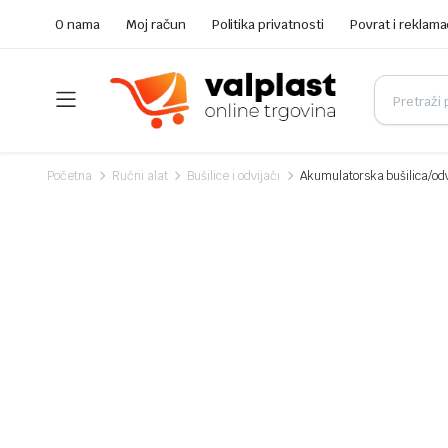
O nama
Moj račun
Politika privatnosti
Povrat i reklama
Početna
Ručni alat
Bušilice i odvijači
Akumulatorska bušilica/o