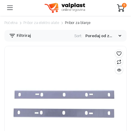
0
Početna
Pribor za elektro alate
Pribor za blanje
Filtriraj
Sort:
nimalna
ksimalna
jena
jena