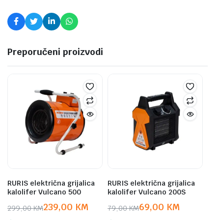
Preporučeni proizvodi
RURIS električna grijalica
RURIS električna grijalica
kalolifer Vulcano 500
kalolifer Vulcano 200S
239,00
KM
69,00
KM
299,00
KM
79,00
KM
Original
Current
Original
Current