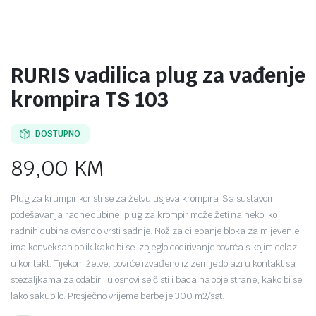
RURIS vadilica plug za vađenje
krompira TS 103
DOSTUPNO
89,00
KM
Plug za krumpir koristi se za žetvu usjeva krompira. Sa sustavom
podešavanja radne dubine, plug za krompir može žeti na nekoliko
radnih dubina ovisno o vrsti sadnje. Nož za cijepanje bloka za mljevenje
ima konveksan oblik kako bi se izbjeglo dodirivanje povrća s kojim dolazi
u kontakt. Tijekom žetve, povrće izvađeno iz zemlje dolazi u kontakt sa
stezaljkama za odabir i u osnovi se čisti i baca na obje strane, kako bi se
lako sakupilo. Prosječno vrijeme berbe je 300 m2/sat.