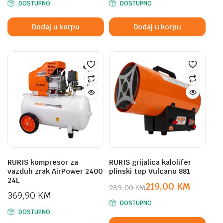
DOSTUPNO
DOSTUPNO
price
price
price
price
was:
is:
was:
is:
Dodaj u korpu
Dodaj u korpu
299,00 KM.
239,00 KM.
79,00 KM.
69,00 KM.
RURIS kompresor za
RURIS grijalica kalolifer
vazduh zrak AirPower 2400
plinski top Vulcano 881
24L
219,00
KM
289,00
KM
369,90
KM
Original
Current
DOSTUPNO
price
price
DOSTUPNO
was:
is: