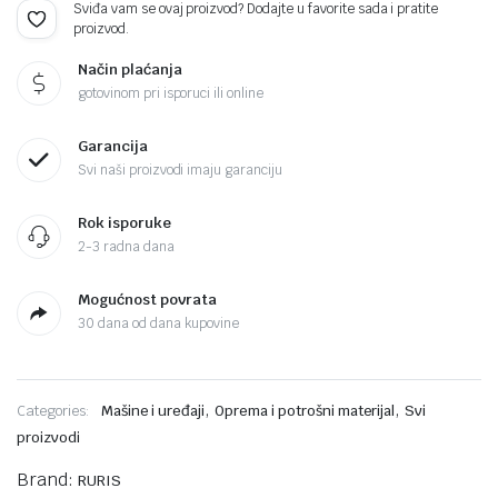
Sviđa vam se ovaj proizvod? Dodajte u favorite sada i pratite
proizvod.
Način plaćanja
gotovinom pri isporuci ili online
Garancija
Svi naši proizvodi imaju garanciju
Rok isporuke
2-3 radna dana
Mogućnost povrata
30 dana od dana kupovine
,
,
Categories:
Mašine i uređaji
Oprema i potrošni materijal
Svi
proizvodi
Brand:
RURIS