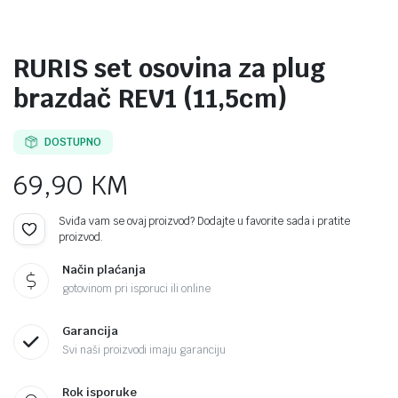
RURIS set osovina za plug
brazdač REV1 (11,5cm)
DOSTUPNO
69,90
KM
Sviđa vam se ovaj proizvod? Dodajte u favorite sada i pratite
proizvod.
Način plaćanja
gotovinom pri isporuci ili online
Garancija
Svi naši proizvodi imaju garanciju
Rok isporuke