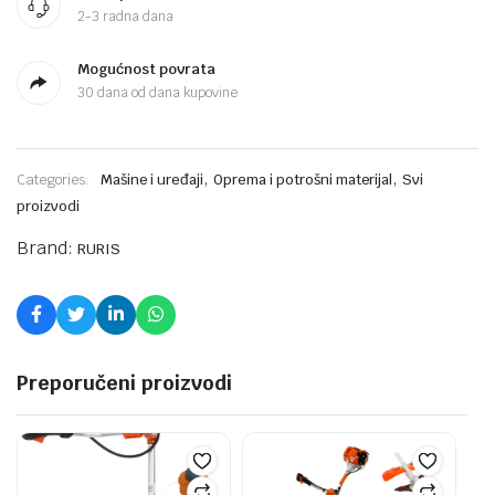
2-3 radna dana
Mogućnost povrata
30 dana od dana kupovine
,
,
Categories:
Mašine i uređaji
Oprema i potrošni materijal
Svi
proizvodi
Brand:
RURIS
Preporučeni proizvodi