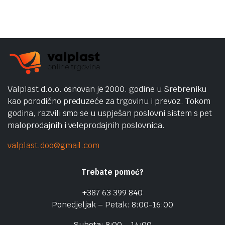
Valplast d.o.o. osnovan je 2000. godine u Srebreniku
kao porodično preduzeće za trgovinu i prevoz. Tokom
godina, razvili smo se u uspješan poslovni sistem s pet
maloprodajnih i veleprodajnih poslovnica.
valplast.doo@gmail.com
Trebate pomoć?
+387 63 399 840
Ponedjeljak – Petak: 8:00-16:00
Subota: 8:00 – 14:00