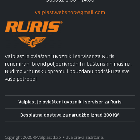
valplast.webshop@gmail.com
Valplast je ovlašteni uvoznik i serviser za Ruris,
renomirani brend poljoprivrednih i baštenskih mašina.
Nudimo vrhunsku opremu i pouzdanu podršku za sve
vaše potrebe!
Valplast je ovlašteni uvoznik i serviser za Ruris
Besplatna dostava za narudžbe iznad 200 KM
Copyright 2025 © Valplast d.o.o. • Sva prava zadržana.