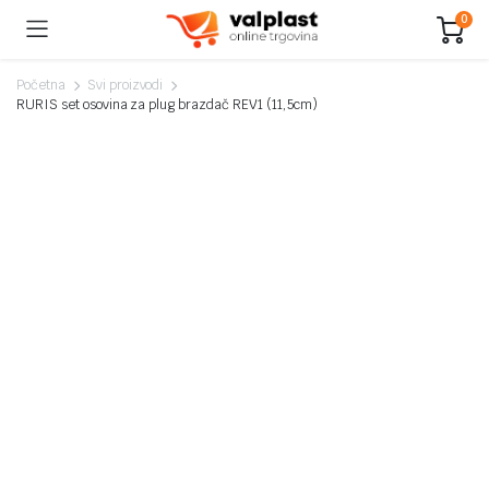
0
Početna
Svi proizvodi
RURIS set osovina za plug brazdač REV1 (11,5cm)