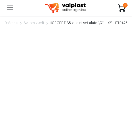
0
Početna
Svi proizvodi
HOEGERT 85-dijelni set alata 1/4″ i 1/2″ HT1R425