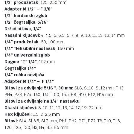
1/2″ produžetak
: 125, 250 mm
Adapter M 1/​​2″ – F 3/8″
1/2″ kardanski zglob
1/2″ čegrtaljka, 5/16″
Držač bitova, 1/4″
Nasadni ključevi:
4, 4,5, 5, 5,5, 6, 7, 8, 9, 10, 11, 12, 13, 14 mm
1/4″ produžetak
: 50, 100 mm
1/4″ fleksibilni nastavak
, 150 mm
1/4″ univerzalni zglob
Dugme “T” 1/4″
, 152 mm
Čegrtaljka 1/4″
1/4″ ručka odvijača
Adapter M 1/4″ – F 1/4″
Bitovi za odvijanje 5/16 “
,
30 mm:
SL8, SL10, SL12 mm, PH3,
PH4, PZ3, PZ4, T40, T45, T50, T55, H8, H10, H12, H14 mm
Bitovi za odvijanje na 1/4″ nastavku
Okasti ključevi:
8, 10, 11, 12, 13, 14, 17, 19, 22 mm
Hex ključevi:
1,5, 2, 2,5 mm
Bitovi:
SL4, SL5.5, SL7 mm, PH1, PH2, PZ1, PZ2, T8, T10, T15,
T20, T25, T30, H3, H4, H5, H6 mm