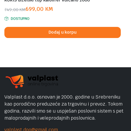
699,00
KM
749,00
KM
Original
Current
DOSTUPNO
price
price
was:
is:
Dodaj u korpu
749,00 KM.
699,00 KM.
Valplast d.o.o. osnovan je 2000. godine u Srebreniku
kao porodično preduzeće za trgovinu i prevoz. Tokom
godina, razvili smo se u uspješan poslovni sistem s pet
maloprodajnih i veleprodajnih poslovnica.
valplast.doo@gmail.com