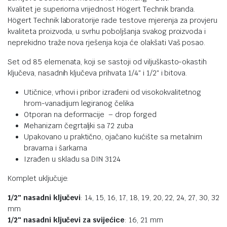
Kvalitet je superiorna vrijednost Högert Technik branda.
Högert Technik laboratorije rade testove mjerenja za provjeru
kvaliteta proizvoda, u svrhu poboljšanja svakog proizvoda i
neprekidno traže nova rješenja koja će olakšati Vaš posao.
Set od 85 elemenata, koji se sastoji od viljuškasto-okastih
ključeva, nasadnih ključeva prihvata 1/4″ i 1/2″ i bitova.
Utičnice, vrhovi i pribor izrađeni od visokokvalitetnog
hrom-vanadijum legiranog čelika
Otporan na deformacije – drop forged
Mehanizam čegrtaljki sa 72 zuba
Upakovano u praktično, ojačano kućište sa metalnim
bravama i šarkama
Izrađen u skladu sa DIN 3124
Komplet uključuje:
1/2″ nasadni ključevi
: 14, 15, 16, 17, 18, 19, 20, 22, 24, 27, 30, 32
mm
1/2″ nasadni ključevi za svijećice
: 16, 21 mm